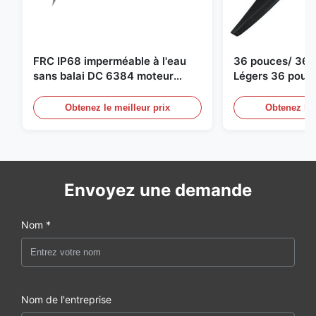
FRC IP68 imperméable à l'eau
36 pouces/ 36*
sans balai DC 6384 moteur
Légers 36 pouc
80KV 4KW 45kg Poussée pour
Drone Propulseu
bateau de surf Propulseur sous-
moteur de dron
Obtenez le meilleur prix
Obtenez le 
marin
Envoyez une demande
Nom *
Nom de l'entreprise