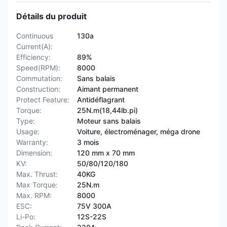
Détails du produit
Continuous
130a
Current(A):
Efficiency:
89%
Speed(RPM):
8000
Commutation:
Sans balais
Construction:
Aimant permanent
Protect Feature:
Antidéflagrant
Torque:
25N.m(18,44lb.pi)
Type:
Moteur sans balais
Usage:
Voiture, électroménager, méga drone
Warranty:
3 mois
Dimension:
120 mm x 70 mm
KV:
50/80/120/180
Max. Thrust:
40KG
Max Torque:
25N.m
Max. RPM:
8000
ESC:
75V 300A
Li-Po:
12S-22S