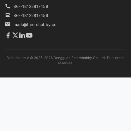
86--18122817459
86--18122817459
mark@freerchobby.cc
Droit d'auteur © 2026-2026 Dongguan Freerchobby Co.,Ltd. Tous droits
réservés.