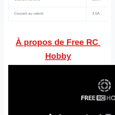
Courant au ralenti
3.5A
À propos de Free RC 
Hobby