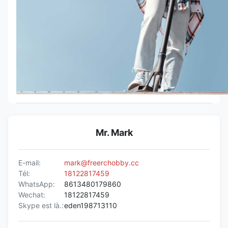
Mr. Mark
E-mail:
mark@freerchobby.cc
Tél:
18122817459
WhatsApp:
8613480179860
Wechat:
18122817459
Skype est là.:
eden198713110