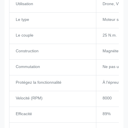
Utilisation
Drone, VTOL
Le type
Moteur sans b
Le couple
25 N.m.
Construction
Magnéte per
Commutation
Ne pas utilise
Protégez la fonctionnalité
À l'épreuve d
Velocité (RPM)
8000
Efficacité
89%