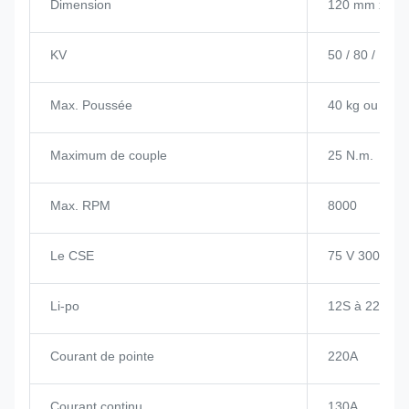
Dimension
120 mm x 70
KV
50 / 80 / 120 
Max. Poussée
40 kg ou plus
Maximum de couple
25 N.m.
Max. RPM
8000
Le CSE
75 V 300 A
Li-po
12S à 22S
Courant de pointe
220A
Courant continu
130A