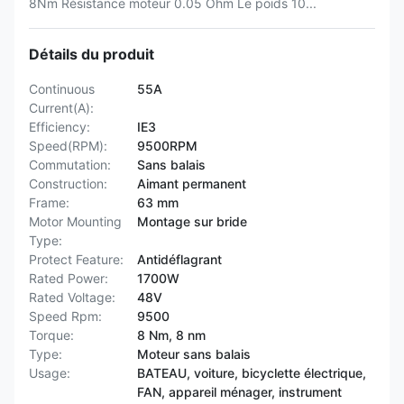
8Nm Résistance moteur 0.05 Ohm Le poids 10...
Détails du produit
Continuous
55A
Current(A):
Efficiency:
IE3
Speed(RPM):
9500RPM
Commutation:
Sans balais
Construction:
Aimant permanent
Frame:
63 mm
Motor Mounting
Montage sur bride
Type:
Protect Feature:
Antidéflagrant
Rated Power:
1700W
Rated Voltage:
48V
Speed Rpm:
9500
Torque:
8 Nm, 8 nm
Type:
Moteur sans balais
Usage:
BATEAU, voiture, bicyclette électrique,
FAN, appareil ménager, instrument