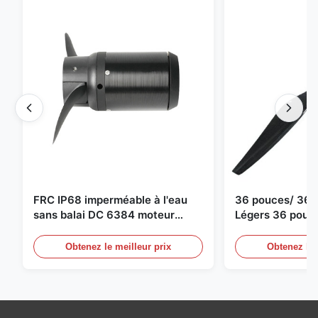
FRC IP68 imperméable à l'eau
36 pouces/ 36*
sans balai DC 6384 moteur
Légers 36 pouc
80KV 4KW 45kg Poussée pour
Drone Propulseu
bateau de surf Propulseur sous-
moteur de dron
Obtenez le meilleur prix
Obtenez le 
marin