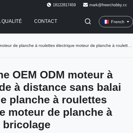
18122817459
mark@freerchobby.cc
 QUALITÉ
CONTACT
French
planche à roulettes électrique moteur de planche à roulettes bricolage
ine OEM ODM moteur à
 à distance sans balai
e planche à roulettes
ue moteur de planche à
s bricolage