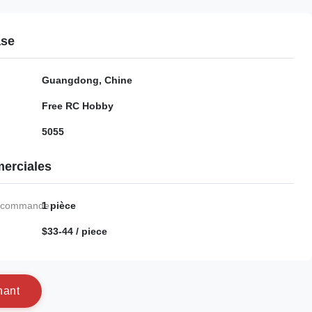
ase
Guangdong, Chine
Free RC Hobby
5055
erciales
e commande:
1 pièce
$33-44 / piece
n
a
n
t