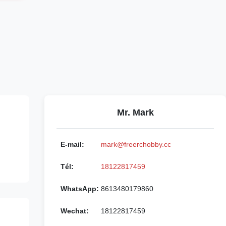
Mr. Mark
E-mail:
mark@freerchobby.cc
Tél:
18122817459
WhatsApp:
8613480179860
Wechat:
18122817459