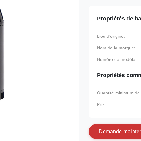
Propriétés de b
Lieu d'origine:
Nom de la marque:
Numéro de modèle:
Propriétés comm
Quantité minimum d
Prix:
D
e
m
a
n
d
e
m
a
i
n
t
e