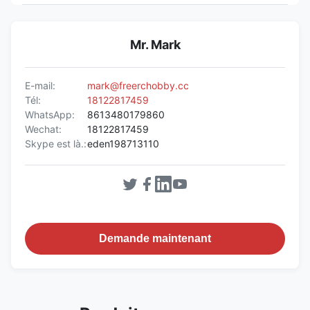
Mr. Mark
E-mail:
mark@freerchobby.cc
Tél:
18122817459
WhatsApp:
8613480179860
Wechat:
18122817459
Skype est là.:
eden198713110
Demande maintenant