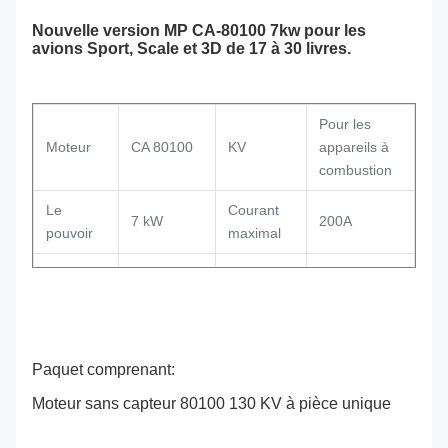
Nouvelle version MP CA-80100 7kw pour les
avions Sport, Scale et 3D de 17 à 30 livres.
Pour les
Moteur
CA 80100
KV
appareils à
combustion
Le
Courant
7 kW
200A
pouvoir
maximal
Voltage
Le CSE
250/300A
18 ans
maximal
Pas de
courant
80*100 mm
Paquet comprenant:
2.0
Taille
de
sans arbre
Moteur sans capteur 80100 130 KV à pièce unique
charge
L'axe
10/12 mm
le poids
2 kg ou plus