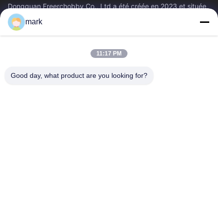
Dongguan Freerchobby Co., Ltd a été créée en 2023 et située
à Dongguan, connue comme l'usine mondiale. À l'heure
mark
actuelle, l'usine moderne de...
Liens Rapides
11:17 PM
Aperçu
Produits
A Propos De Nous
Visite D'usine
Good day, what product are you looking for?
Contrôle De La Qualité
Contact
Demande De Soumission
Contactez-Nous
86--18122817459
86--18122817459
mark@freerchobby.cc