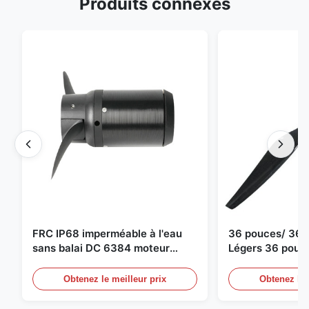
Produits connexes
FRC IP68 imperméable à l'eau
36 pouces/ 36*
sans balai DC 6384 moteur
Légers 36 pouc
80KV 4KW 45kg Poussée pour
Drone Propulseu
bateau de surf Propulseur sous-
moteur de dron
Obtenez le meilleur prix
Obtenez le 
marin