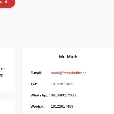
n
a
n
t
Mr. Mark
Les
E-mail:
mark@freerchobby.cc
20
Tél:
18122817459
WhatsApp:
8613480179860
Wechat:
18122817459