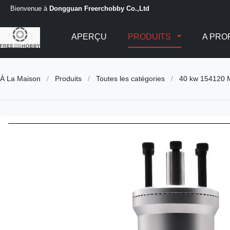
Bienvenue à
Dongguan Freerchobby Co.,Ltd
APERÇU
PRODUITS
A PRO
À La Maison
/
Produits
/
Toutes les catégories
/
40 kw 154120 Mo