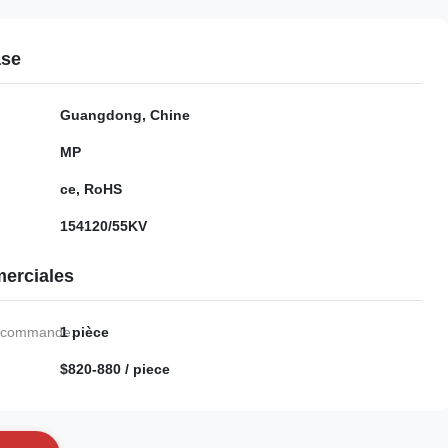
ase
Guangdong, Chine
MP
ce, RoHS
154120/55KV
erciales
e commande:
1 pièce
$820-880 / piece