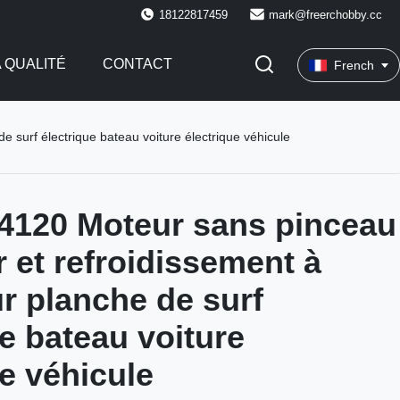
18122817459
mark@freerchobby.cc
 QUALITÉ
CONTACT
French
 surf électrique bateau voiture électrique véhicule
4120 Moteur sans pinceau
r et refroidissement à
ur planche de surf
ue bateau voiture
ue véhicule