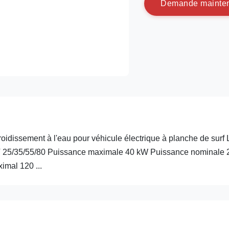
D
e
m
a
n
d
e
m
a
i
n
t
e
idissement à l'eau pour véhicule électrique à planche de surf 
 25/35/55/80 Puissance maximale 40 kW Puissance nominale 
mal 120 ...