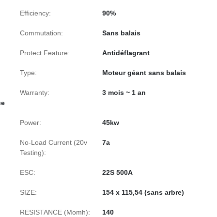
Efficiency:
90%
Commutation:
Sans balais
Protect Feature:
Antidéflagrant
Type:
Moteur géant sans balais
Warranty:
3 mois ~ 1 an
ue
Power:
45kw
No-Load Current (20v
7a
Testing):
ESC:
22S 500A
SIZE:
154 x 115,54 (sans arbre)
RESISTANCE (Momh):
140