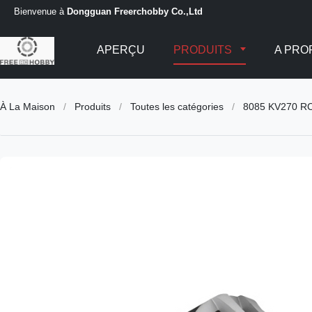
Bienvenue à
Dongguan Freerchobby Co.,Ltd
APERÇU
PRODUITS
A PRO
À La Maison
/
Produits
/
Toutes les catégories
/
8085 KV270 RC O