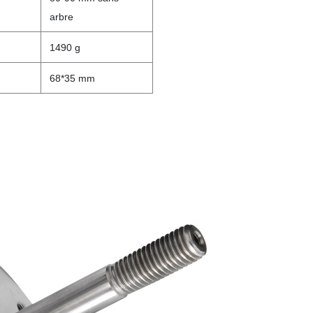
arbre
1490 g
68*35 mm