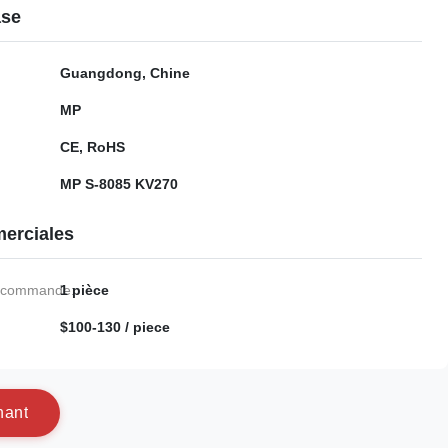
ase
Guangdong, Chine
MP
CE, RoHS
MP S-8085 KV270
erciales
e commande:
1 pièce
$100-130 / piece
n
a
n
t