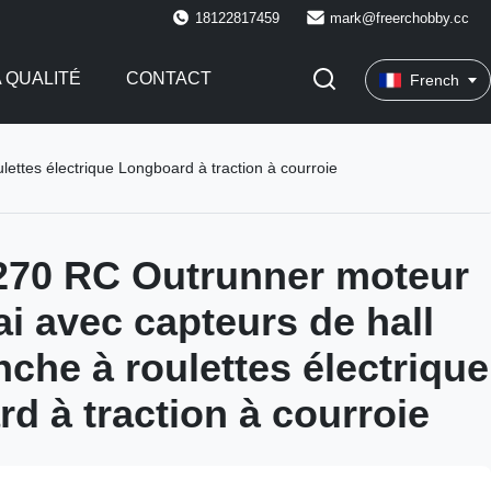
18122817459
mark@freerchobby.cc
 QUALITÉ
CONTACT
French
ettes électrique Longboard à traction à courroie
270 RC Outrunner moteur
ai avec capteurs de hall
nche à roulettes électrique
d à traction à courroie