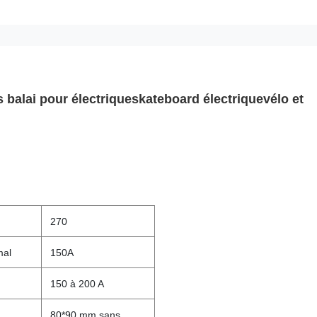
balai pour électrique
skateboard électrique
vélo et
270
mal
150A
150 à 200 A
80*90 mm sans