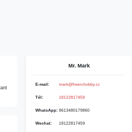
Mr. Mark
E-mail:
mark@freerchobby.cc
rant
Tél:
18122817459
WhatsApp:
8613480179860
Wechat:
18122817459