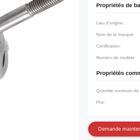
Propriétés de b
Lieu d'origine:
Nom de la marque:
Certification:
Numéro de modèle:
Propriétés comm
Quantité minimum d
Prix:
D
e
m
a
n
d
e
m
a
i
n
t
e