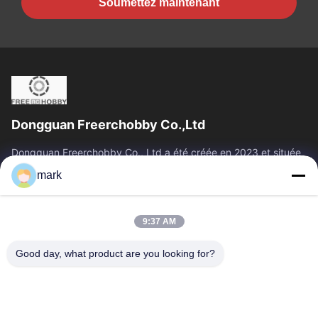
Soumettez maintenant
Dongguan Freerchobby Co.,Ltd
Dongguan Freerchobby Co., Ltd a été créée en 2023 et située
à Dongguan, connue comme l'usine mondiale. À l'heure
mark
actuelle, l'usine moderne de...
Liens Rapides
9:37 AM
Aperçu
Produits
A Propos De Nous
Visite D'usine
Good day, what product are you looking for?
Contrôle De La Qualité
Contact
Demande De Soumission
Contactez-Nous