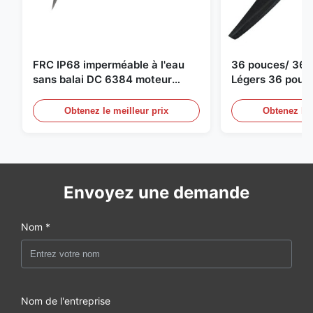
FRC IP68 imperméable à l'eau
36 pouces/ 36*
sans balai DC 6384 moteur
Légers 36 pouc
80KV 4KW 45kg Poussée pour
Drone Propulseu
bateau de surf Propulseur sous-
moteur de dron
Obtenez le meilleur prix
Obtenez le 
marin
Envoyez une demande
Nom *
Nom de l'entreprise