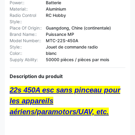
Power::
Batterie
Material::
Aluminium
Radio Control
RC Hobby
Style::
Place Of Origin::
Guangdong, Chine (continentale)
Brand Name::
Puissance MP
Model Number::
MTC-22S-450A
Style::
Jouet de commande radio
Color::
blanc
Supply Ability:
50000 pièces / pièces par mois
Description du produit
22s 450A esc sans pinceau pour
les appareils
aériens/paramotors/UAV, etc.