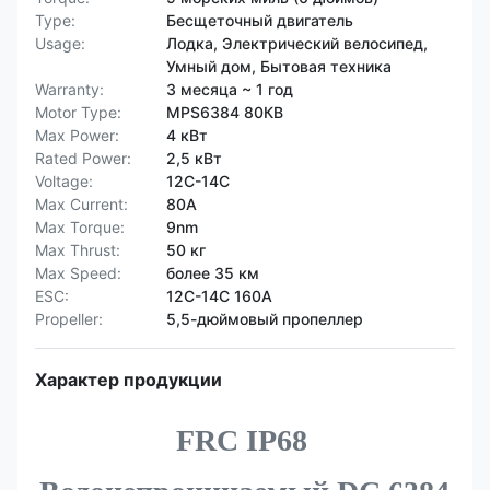
Type:
Бесщеточный двигатель
Usage:
Лодка, Электрический велосипед,
Умный дом, Бытовая техника
Warranty:
3 месяца ~ 1 год
Motor Type:
MPS6384 80КВ
Max Power:
4 кВт
Rated Power:
2,5 кВт
Voltage:
12С-14С
Max Current:
80А
Max Torque:
9nm
Max Thrust:
50 кг
Max Speed:
более 35 км
ESC:
12С-14С 160А
Propeller:
5,5-дюймовый пропеллер
Характер продукции
FRC IP68 