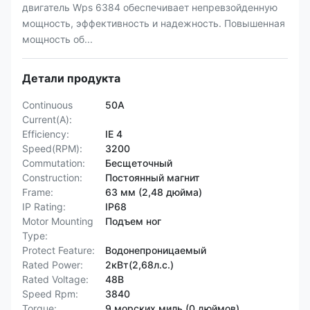
двигатель Wps 6384 обеспечивает непревзойденную
мощность, эффективность и надежность. Повышенная
мощность об...
Детали продукта
Continuous
50А
Current(A):
Efficiency:
IE 4
Speed(RPM):
3200
Commutation:
Бесщеточный
Construction:
Постоянный магнит
Frame:
63 мм (2,48 дюйма)
IP Rating:
IP68
Motor Mounting
Подъем ног
Type:
Protect Feature:
Водонепроницаемый
Rated Power:
2кВт(2,68л.с.)
Rated Voltage:
48В
Speed Rpm:
3840
Torque:
9 морских миль (0 дюймов)