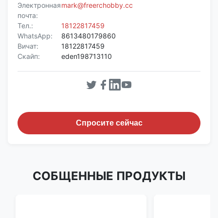
Электронная
mark@freerchobby.cc
почта:
Тел.:
18122817459
WhatsApp:
8613480179860
Вичат:
18122817459
Скайп:
eden198713110
Спросите сейчас
СОБЩЕННЫЕ ПРОДУКТЫ