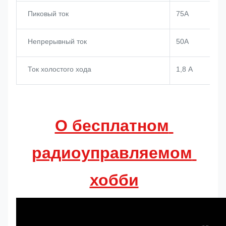
Пиковый ток
75А
Непрерывный ток
50А
Ток холостого хода
1,8 А
О бесплатном 
радиоуправляемом 
хобби