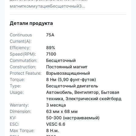
магниткоммутацияБесщеточныйЗ...
Детали продукта
Continuous
75А
Current(A):
Efficiency:
89%
Speed(RPM):
7100
Commutation:
Бесщеточный
Construction:
Постоянный магнит
Protect Feature:
Взрывозащищенный
Torque:
8 Нм (5,90 фунт-футов)
Type:
Бесщеточный двигатель
Usage:
Автомобиль, Вентилятор, Бытовая
техника, Электрический скейтборд
Warranty:
3 месяца
Dimension:
63 мм х 68 мм
KV:
50-300 (настраиваемый)
ESC:
VESC 6.6
Max Torque:
8 Н.м.