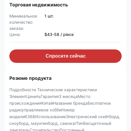
Торговая недвижимость
Минимальное
1 шт.
количество
заказа:
Цена:
$43-58 / piece
Спросите сейчас
Резюме продукта
Подробности Технические характеристики
ЭлементЦенитьГарантия3 месяцаМесто
происхожденияКитайНазвание брендаБесплатное
радиоуправляемое хоббиНомер
модели6368ИспользованиеЭлектрический скейтборд,
сноуборд, маунтинборд, самокатТипБесщеточный
двигательСтроительствоПостоянный