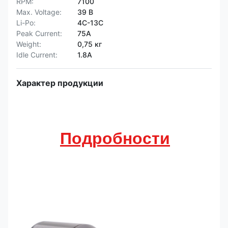
RPM:
7100
Max. Voltage:
39 В
Li-Po:
4С-13С
Peak Current:
75А
Weight:
0,75 кг
Idle Current:
1.8A
Характер продукции
Подробности