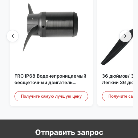
FRC IP68 Водонепроницаемый
36 дюймов/ 36
бесщеточный двигатель
Легкий 36 дюй
постоянного тока 6384 80 кВ
квадрокоптер 
4 кВт 45 кг Упор для лодки для
Пропеллерные 
Получите самую лучшую цену
Получите сам
серфинга Подводное
Дронного двиг
подруливающее устройство |
Гидро | Эфоил
Отправить запрос