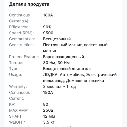
Детали продукта
Continuous
180А
Current(A):
Efficiency:
90%
Speed(RPM):
9500
Commutation:
Бесщеточный
Construction:
Постоянный магнит, постоянный
магнит
Protect Feature:
Взрывозащищенный
Torque:
30 Нм, 30 Нм
Type:
Бесщеточный двигатель
Usage:
ЛОДКА, Автомобиль, Электрический
велосипед, Домашняя техника
Warranty:
3 месяца ~ 1 год
Continuous
180А
Current:
KV:
80
MAX AMP:
250a
SHAFT:
12 мм
WEIGHT:
3,5 кг