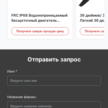
FRC IP68 Водонепроницаемый
36 дюймов/ 36
бесщеточный двигатель
Легкий 36 дюй
постоянного тока 6384 80 кВ
квадрокоптер 
4 кВт 45 кг Упор для лодки для
Пропеллерные 
Получите самую лучшую цену
Получите сам
серфинга Подводное
Дронного двиг
подруливающее устройство |
Гидро | Эфоил
Отправить запрос
Имя *
Название фирмы: