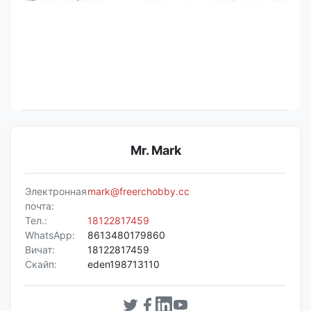
Mr. Mark
Электронная
mark@freerchobby.cc
почта:
Тел.:
18122817459
WhatsApp:
8613480179860
Вичат:
18122817459
Скайп:
eden198713110