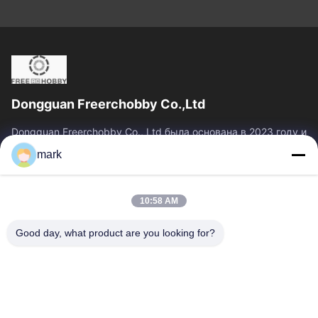
Dongguan Freerchobby Co.,Ltd
Dongguan Freerchobby Co., Ltd была основана в 2023 году и
расположена в Донгуане, известном как фабрика
mark
мира.Современный завод ООО занимает площадь...
Быстрые Связи
10:58 AM
Главная Страница
Продукция
О Компании
Наша Фабрика
Good day, what product are you looking for?
Контроль Качества
Контактные Данные
Отправить Запрос
Свяжитесь Мы
86--18122817459