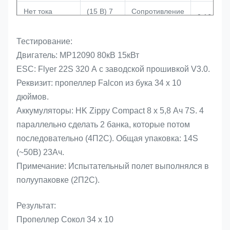
Нет тока
(15 В) 7
Сопротивление
0,16
нагрузки
А
(Ом)
Тестирование:
120*110
50
Размер
Статор
Двигатель: MP12090 80кВ 15кВт
мм
мм
ESC: Flyer 22S 320 А с заводской прошивкой V3.0.
12
Масса
3,5 кг
Вал
Реквизит: пропеллер Falcon из бука 34 x 10
мм
дюймов.
Аккумуляторы: HK Zippy Compact 8 x 5,8 Ач 7S. 4
параллельно сделать 2 банка, которые потом
последовательно (4П2С). Общая упаковка: 14S
(~50В) 23Ач.
Примечание: Испытательный полет выполнялся в
полуупаковке (2П2С).
Результат:
Пропеллер Сокол 34 х 10