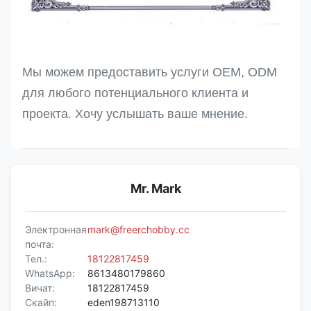
Мы можем предоставить услуги OEM, ODM
для любого потенциального клиента и
проекта. Хочу услышать ваше мнение.
Mr. Mark
Электронная
mark@freerchobby.cc
почта:
Тел.:
18122817459
WhatsApp:
8613480179860
Вичат:
18122817459
Скайп:
eden198713110