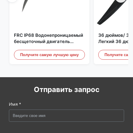
FRC IP68 Водонепроницаемый
36 дюймов/ 36
бесщеточный двигатель
Легкий 36 дюй
постоянного тока 6384 80 кВ
квадрокоптер 
4 кВт 45 кг Упор для лодки для
Пропеллерные 
Получите самую лучшую цену
Получите сам
серфинга Подводное
Дронного двиг
подруливающее устройство |
Гидро | Эфоил
Отправить запрос
Имя *