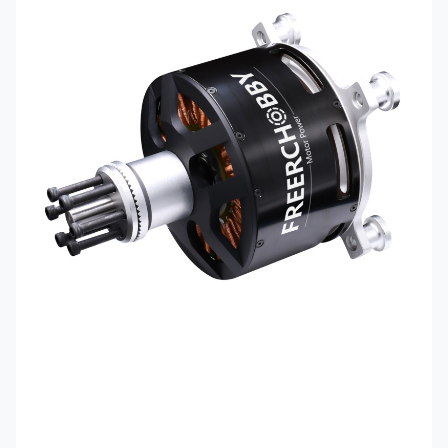
Водяное
Датчик
да
д
охлаждение
Холла