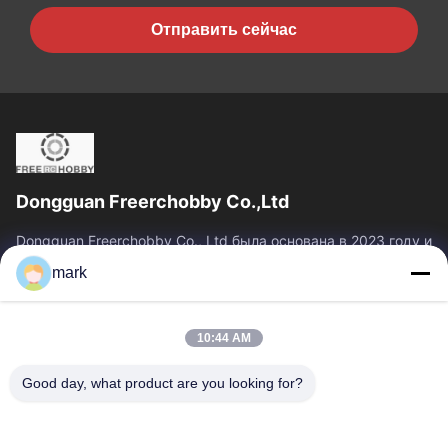
Отправить сейчас
Dongguan Freerchobby Co.,Ltd
Dongguan Freerchobby Co., Ltd была основана в 2023 году и
расположена в Донгуане, известном как фабрика
mark
мира.Современный завод ООО занимает площадь...
Быстрые Связи
10:44 AM
Главная Страница
Продукция
О Компании
Наша Фабрика
Good day, what product are you looking for?
Контроль Качества
Контактные Данные
Отправить Запрос