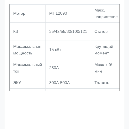
Макс.
Мотор
МП12090
9
напряжение
4
КВ
35/42/55/80/100/121
Статор
м
Максимальная
Крутящий
2
15 кВт
мощность
момент
Н
Максимальный
Макс. об/
250А
9
ток
мин
ЭКУ
300А-500А
Толкать
40
Нет тока
1
(15В)6А
Вал
нагрузки
м
120x90 мм (без
3,
Размер
Масса
вала)
кг