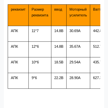
реквизит
Размер
ввод
Моторный
Ватты
реквизита
усилитель
АПК
11*7
14.8В
30.69А
442.88W
АПК
12*6
14.8В
35.67А
512.7W
АПК
10*6
18.5В
29.54А
435.7W
АПК
9*6
22.2В
28.90А
627.3W