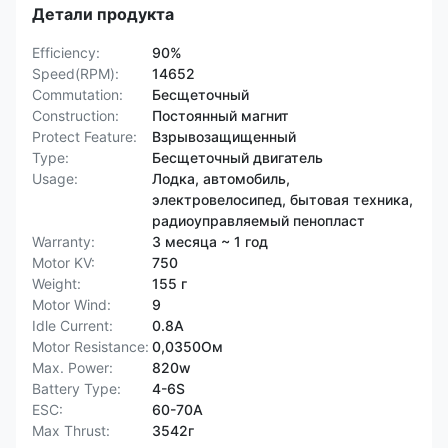
Детали продукта
Efficiency:
90%
Speed(RPM):
14652
Commutation:
Бесщеточный
Construction:
Постоянный магнит
Protect Feature:
Взрывозащищенный
Type:
Бесщеточный двигатель
Usage:
Лодка, автомобиль,
электровелосипед, бытовая техника,
радиоуправляемый пенопласт
Warranty:
3 месяца ~ 1 год
Motor KV:
750
Weight:
155 г
Motor Wind:
9
Idle Current:
0.8A
Motor Resistance:
0,0350Ом
Max. Power:
820w
Battery Type:
4-6S
ESC:
60-70А
Max Thrust:
3542г