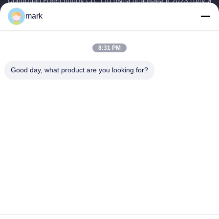
Dongguan Freerchobby Co., Ltd была основана в 2023 году и
расположена в Донгуане, известном как фабрика
mark
мира.Современный завод ООО занимает площадь...
Быстрые Связи
8:31 PM
Главная Страница
Продукция
О Компании
Наша Фабрика
Good day, what product are you looking for?
Контроль Качества
Контактные Данные
Отправить Запрос
Свяжитесь Мы
86--18122817459
86--18122817459
mark@freerchobby.cc
Авторское право © 2026-2026 Dongguan Freerchobby Co.,Ltd. . Все