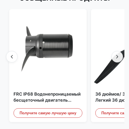
FRC IP68 Водонепроницаемый
36 дюймов/ 36
бесщеточный двигатель
Легкий 36 дюй
постоянного тока 6384 80 кВ
квадрокоптер 
4 кВт 45 кг Упор для лодки для
Пропеллерные 
Получите самую лучшую цену
Получите сам
серфинга Подводное
Дронного двиг
подруливающее устройство |