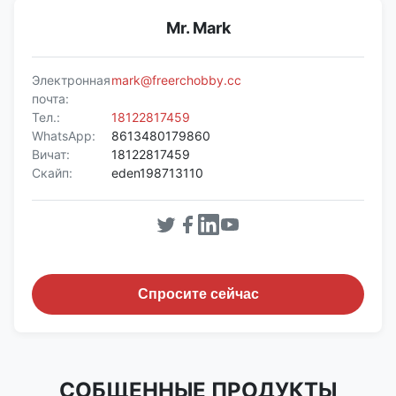
Mr. Mark
Электронная
mark@freerchobby.cc
почта:
Тел.:
18122817459
WhatsApp:
8613480179860
Вичат:
18122817459
Скайп:
eden198713110
Спросите сейчас
СОБЩЕННЫЕ ПРОДУКТЫ