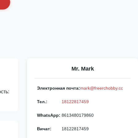
с
Mr. Mark
Электронная почта:
mark@freerchobby.cc
сть:
Тел.:
18122817459
WhatsApp:
8613480179860
Вичат:
18122817459