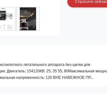
С
п
р
о
с
и
т
е
с
е
й
ч
а
еспилотного летательного аппарата без щетки для
: Двигатель: 154120КВ: 25, 35 55, 80Максимальная мощно
имальная напряженность: 120 ВНЕ НАВЕЖНОЕ ПР...