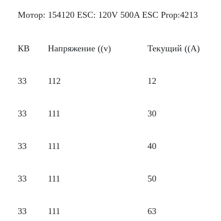
Мотор: 154120 ESC: 120V 500A ESC Prop:4213
КВ
Напряжение ((v)
Текущий ((А)
33
112
12
33
111
30
33
111
40
33
111
50
33
111
63