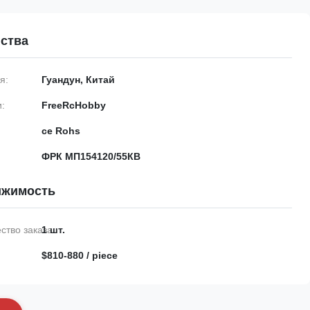
ства
я:
Гуандун, Китай
:
FreeRcHobby
ce Rohs
ФРК МП154120/55КВ
ижимость
тво заказа:
1 шт.
$810-880 / piece