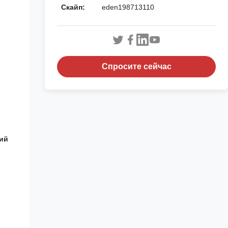
Скайп:
eden198713110
Спросите сейчас
кий