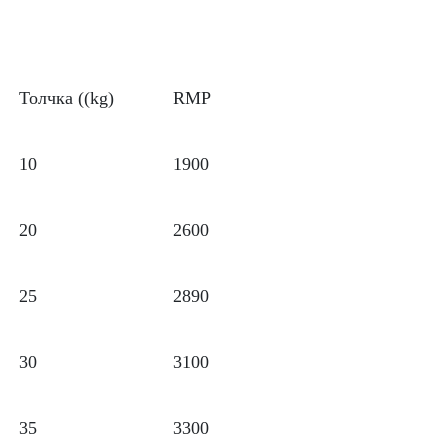
Толчка ((kg)
RMP
10
1900
20
2600
25
2890
30
3100
35
3300