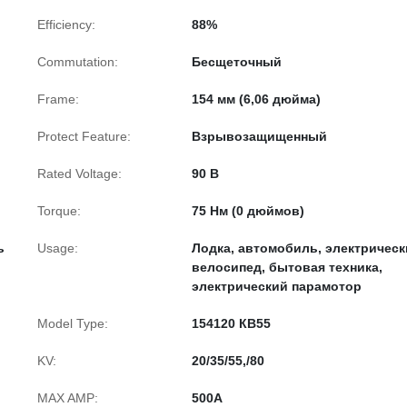
Efficiency:
88%
Commutation:
Бесщеточный
Frame:
154 мм (6,06 дюйма)
Protect Feature:
Взрывозащищенный
Rated Voltage:
90 В
Torque:
75 Нм (0 дюймов)
ь
Usage:
Лодка, автомобиль, электричес
велосипед, бытовая техника,
электрический парамотор
Model Type:
154120 КВ55
KV:
20/35/55,/80
MAX AMP:
500А