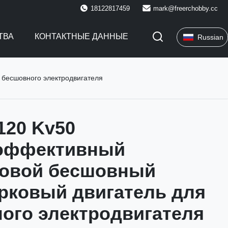
18122817459
mark@freerchobby.cc
ТВА
КОНТАКТНЫЕ ДАННЫЕ
Russian
бесшовного электродвигателя
120 Kv50
эффективный
совой бесшовный
рковый двигатель для
ого электродвигателя