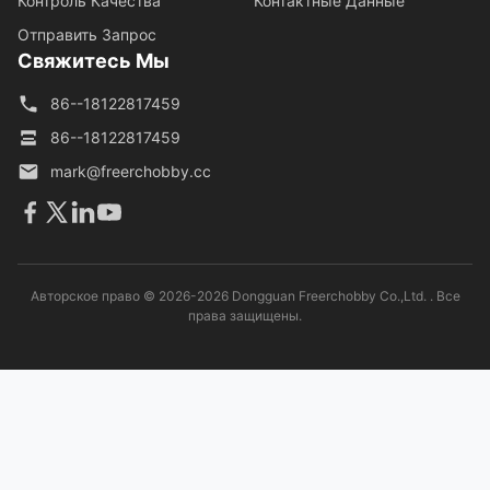
Контроль Качества
Контактные Данные
Отправить Запрос
Свяжитесь Мы
86--18122817459
86--18122817459
mark@freerchobby.cc
Авторское право © 2026-2026 Dongguan Freerchobby Co.,Ltd. . Все
права защищены.