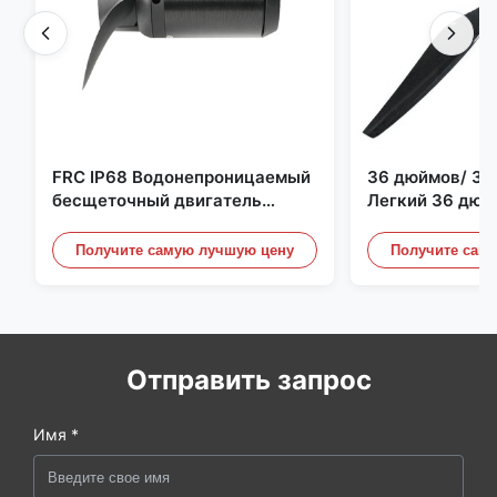
FRC IP68 Водонепроницаемый
36 дюймов/ 36
бесщеточный двигатель
Легкий 36 дюй
постоянного тока 6384 80 кВ
квадрокоптер 
4 кВт 45 кг Упор для лодки для
Пропеллерные 
Получите самую лучшую цену
Получите сам
серфинга Подводное
Дронного двиг
подруливающее устройство |
Гидро | Эфоил
Отправить запрос
Имя *