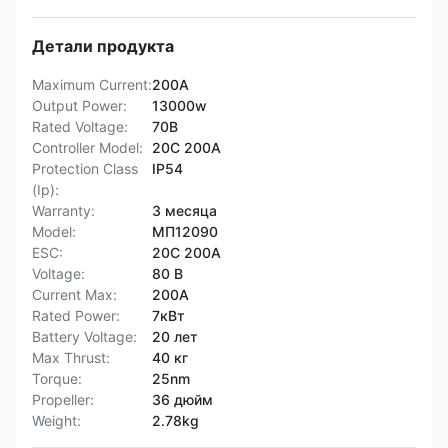
Детали продукта
Maximum Current:
200А
Output Power:
13000w
Rated Voltage:
70В
Controller Model:
20С 200А
Protection Class
IP54
(Ip):
Warranty:
3 месяца
Model:
МП12090
ESC:
20С 200А
Voltage:
80 В
Current Max:
200А
Rated Power:
7кВт
Battery Voltage:
20 лет
Max Thrust:
40 кг
Torque:
25nm
Propeller:
36 дюйм
Weight:
2.78kg