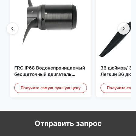
FRC IP68 Водонепроницаемый
36 дюймов/ 36
бесщеточный двигатель
Легкий 36 дюй
постоянного тока 6384 80 кВ
квадрокоптер 
4 кВт 45 кг Упор для лодки для
Пропеллерные 
Получите самую лучшую цену
Получите сам
серфинга Подводное
Дронного двиг
подруливающее устройство |
Гидро | Эфоил
Отправить запрос