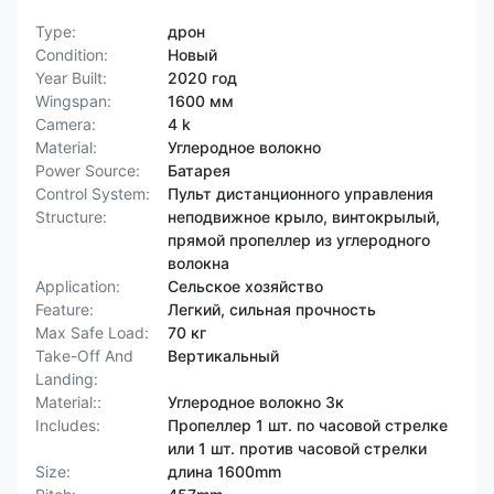
Type:
дрон
Condition:
Новый
Year Built:
2020 год
Wingspan:
1600 мм
Camera:
4 k
Material:
Углеродное волокно
Power Source:
Батарея
Control System:
Пульт дистанционного управления
Structure:
неподвижное крыло, винтокрылый,
прямой пропеллер из углеродного
волокна
Application:
Сельское хозяйство
Feature:
Легкий, сильная прочность
Max Safe Load:
70 кг
Take-Off And
Вертикальный
Landing:
Material::
Углеродное волокно 3к
Includes:
Пропеллер 1 шт. по часовой стрелке
или 1 шт. против часовой стрелки
Size:
длина 1600mm