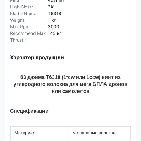
Pitch:
457mm
High Gloss:
3K
Model Name:
Т6318
Weight:
1 кг
Max Rpm:
3000
Recommend Max
145 кг
Thrust::
Характер продукции
63 дюйма T6318 (1*cw или 1ccw) винт из
углеродного волокна для мега БПЛА дронов
или самолетов
Спецификации
Материал
углеродные волокна