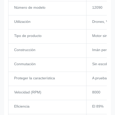
Número de modelo
12090
Utilización
Drones, VTOL,
Tipo de producto
Motor sin esco
Construcción
Imán perman
Conmutación
Sin escobillas
Proteger la característica
A prueba de e
Velocidad (RPM)
8000
Eficiencia
El 89%