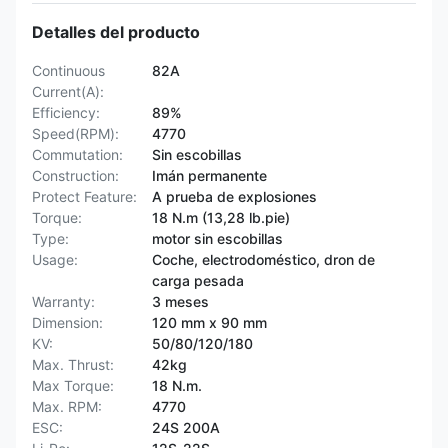
Detalles del producto
Continuous
82A
Current(A):
Efficiency:
89%
Speed(RPM):
4770
Commutation:
Sin escobillas
Construction:
Imán permanente
Protect Feature:
A prueba de explosiones
Torque:
18 N.m (13,28 lb.pie)
Type:
motor sin escobillas
Usage:
Coche, electrodoméstico, dron de
carga pesada
Warranty:
3 meses
Dimension:
120 mm x 90 mm
KV:
50/80/120/180
Max. Thrust:
42kg
Max Torque:
18 N.m.
Max. RPM:
4770
ESC:
24S 200A