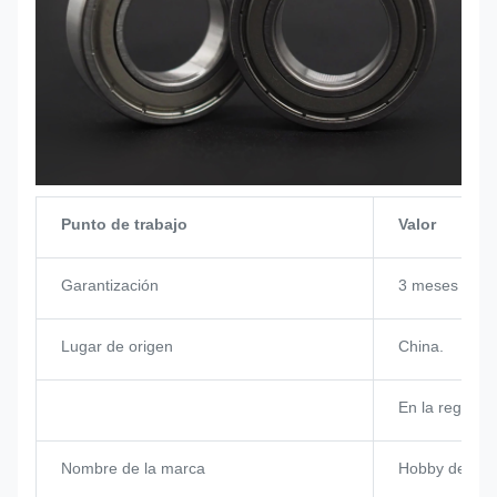
Punto de trabajo
Valor
Garantización
3 meses
Lugar de origen
China.
En la región
Nombre de la marca
Hobby de RC 