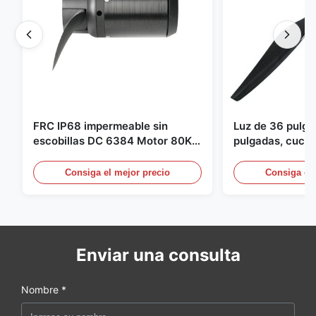
FRC IP68 impermeable sin
Luz de 36 pulg
escobillas DC 6384 Motor 80KV
pulgadas, cuchil
4KW 45kg empuje para botes de
para Dron Quad
surf propulsor submarino hidro
pulgadas para 
Consiga el mejor precio
Consiga el 
Enviar una consulta
Nombre *