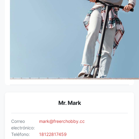
Mr. Mark
Correo
mark@freerchobby.cc
electrónico:
Teléfono:
18122817459