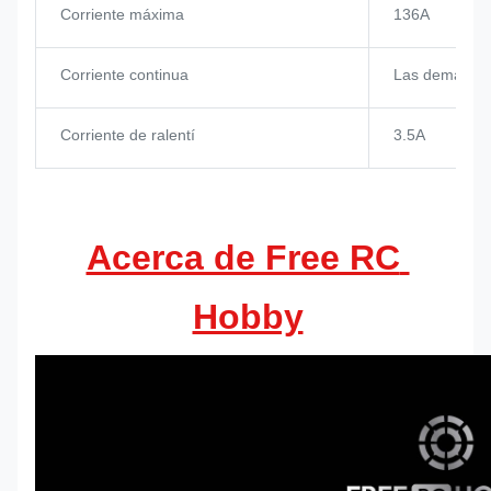
Corriente máxima
136A
Corriente continua
Las demás:
Corriente de ralentí
3.5A
Acerca de Free RC 
Hobby