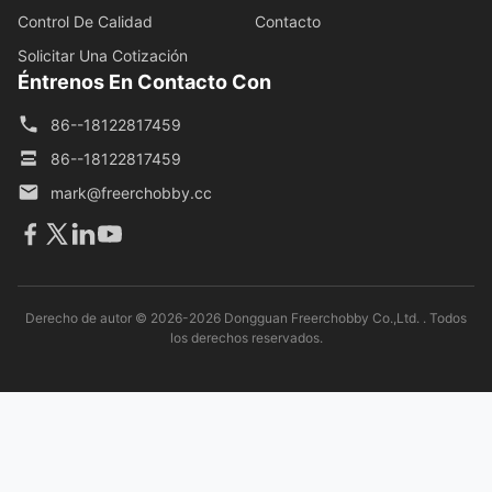
Control De Calidad
Contacto
Solicitar Una Cotización
Éntrenos En Contacto Con
86--18122817459
86--18122817459
mark@freerchobby.cc
Derecho de autor © 2026-2026 Dongguan Freerchobby Co.,Ltd. . Todos
los derechos reservados.