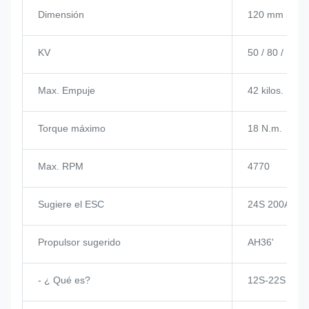
Dimensión
120 mm por 
KV
50 / 80 / 120 
Max. Empuje
42 kilos.
Torque máximo
18 N.m.
Max. RPM
4770
Sugiere el ESC
24S 200A
Propulsor sugerido
AH36'
- ¿ Qué es?
12S-22S