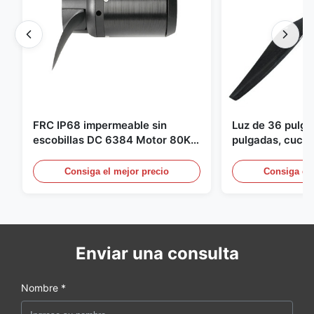
FRC IP68 impermeable sin
Luz de 36 pulg
escobillas DC 6384 Motor 80KV
pulgadas, cuchil
4KW 45kg empuje para botes de
para Dron Quad
surf propulsor submarino hidro
pulgadas para 
Consiga el mejor precio
Consiga el 
Enviar una consulta
Nombre *