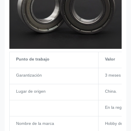
Punto de trabajo
Valor
Garantización
3 meses
Lugar de origen
China.
En la región
Nombre de la marca
Hobby de RC 