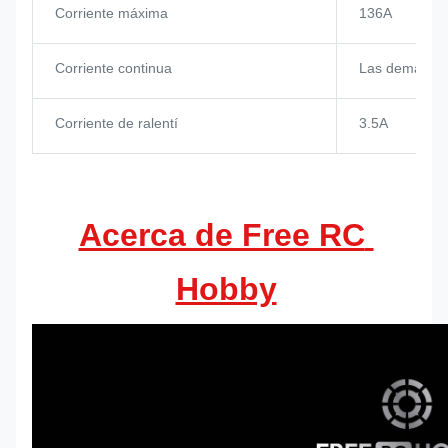
Corriente máxima
136A
Corriente continua
Las demás:
Corriente de ralentí
3.5A
Acerca de Free RC 
Hobby