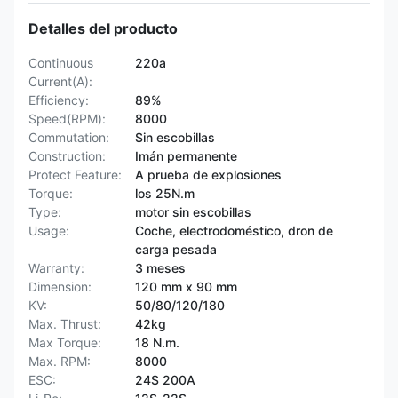
Detalles del producto
Continuous
220a
Current(A):
Efficiency:
89%
Speed(RPM):
8000
Commutation:
Sin escobillas
Construction:
Imán permanente
Protect Feature:
A prueba de explosiones
Torque:
los 25N.m
Type:
motor sin escobillas
Usage:
Coche, electrodoméstico, dron de
carga pesada
Warranty:
3 meses
Dimension:
120 mm x 90 mm
KV:
50/80/120/180
Max. Thrust:
42kg
Max Torque:
18 N.m.
Max. RPM:
8000
ESC:
24S 200A