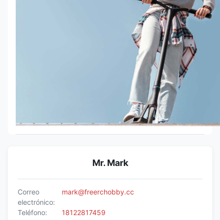
Mr. Mark
Correo
mark@freerchobby.cc
electrónico:
Teléfono:
18122817459