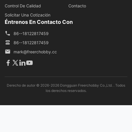
Control De Calidad
Contacto
Solicitar Una Cotización
Éntrenos En Contacto Con
86--18122817459
86--18122817459
mark@freerchobby.cc
Derecho de autor © 2026-2026 Dongguan Freerchobby Co.,Ltd. . Todos
los derechos reservados.