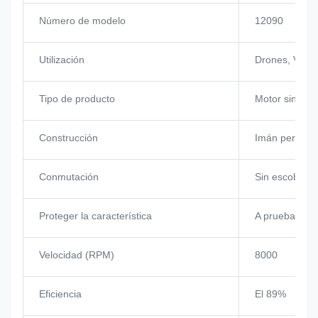
Número de modelo
12090
Utilización
Drones, VTOL,
Tipo de producto
Motor sin esco
Construcción
Imán perman
Conmutación
Sin escobillas
Proteger la característica
A prueba de e
Velocidad (RPM)
8000
Eficiencia
El 89%