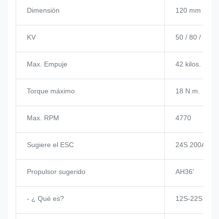
Dimensión
120 mm por 
KV
50 / 80 / 120 
Max. Empuje
42 kilos.
Torque máximo
18 N.m.
Max. RPM
4770
Sugiere el ESC
24S 200A
Propulsor sugerido
AH36'
- ¿ Qué es?
12S-22S