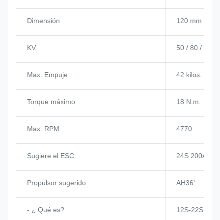
Dimensión
120 mm por 
KV
50 / 80 / 120 
Max. Empuje
42 kilos.
Torque máximo
18 N.m.
Max. RPM
4770
Sugiere el ESC
24S 200A
Propulsor sugerido
AH36'
- ¿ Qué es?
12S-22S