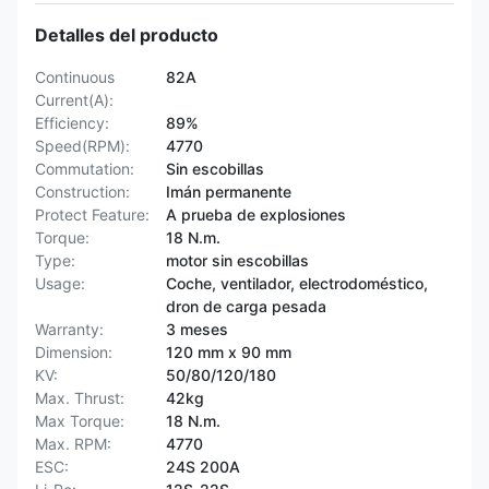
Detalles del producto
Continuous
82A
Current(A):
Efficiency:
89%
Speed(RPM):
4770
Commutation:
Sin escobillas
Construction:
Imán permanente
Protect Feature:
A prueba de explosiones
Torque:
18 N.m.
Type:
motor sin escobillas
Usage:
Coche, ventilador, electrodoméstico,
dron de carga pesada
Warranty:
3 meses
Dimension:
120 mm x 90 mm
KV:
50/80/120/180
Max. Thrust:
42kg
Max Torque:
18 N.m.
Max. RPM:
4770
ESC:
24S 200A