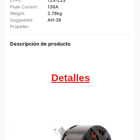
Li-Po:
12S-22S
Peak Current:
136A
Weight:
2.78kg
Suggested
AH-36
Propeller:
Descripción de producto
Detalles