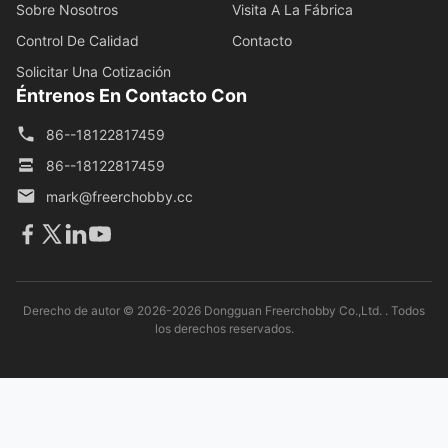
Sobre Nosotros
Visita A La Fábrica
Control De Calidad
Contacto
Solicitar Una Cotización
Éntrenos En Contacto Con
86--18122817459
86--18122817459
mark@freerchobby.cc
Derecho de autor © 2026-2026 Dongguan Freerchobby Co.,Ltd. . Todos
los derechos reservados.