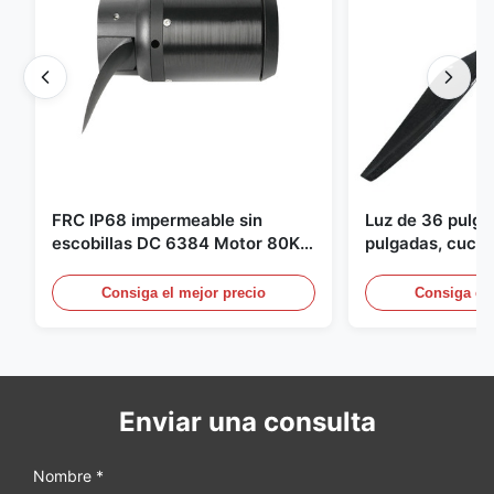
FRC IP68 impermeable sin
Luz de 36 pulg
escobillas DC 6384 Motor 80KV
pulgadas, cuchil
4KW 45kg empuje para botes de
para Dron Quad
surf propulsor submarino hidro
pulgadas para 
Consiga el mejor precio
Consiga el 
Enviar una consulta
Nombre *