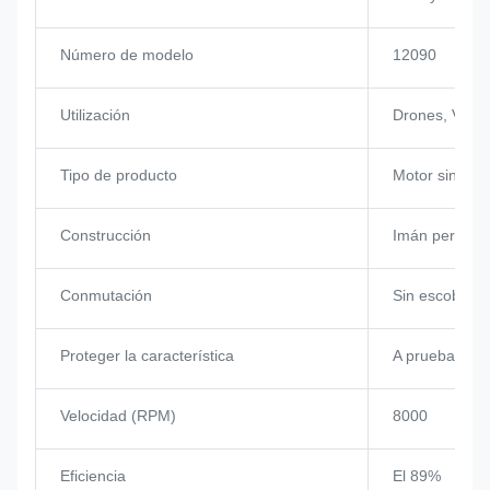
Número de modelo
12090
Utilización
Drones, VTOL,
Tipo de producto
Motor sin esco
Construcción
Imán perman
Conmutación
Sin escobillas
Proteger la característica
A prueba de e
Velocidad (RPM)
8000
Eficiencia
El 89%