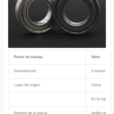
Punto de trabajo
Valor
Garantización
3 meses
Lugar de origen
China.
En la región
Nombre de la marca
Hobby de RC 