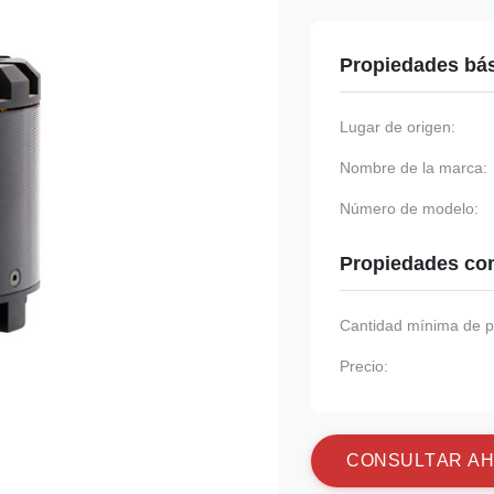
Propiedades bá
Lugar de origen:
Nombre de la marca:
Número de modelo:
Propiedades co
Cantidad mínima de p
Precio:
C
O
N
S
U
L
T
A
R
A
H