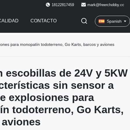
18122817459
mark@freerchobby.cc
CALIDAD
CONTACTO
Spanish
siones para monopatín todoterreno, Go Karts, barcos y aviones
n escobillas de 24V y 5KW
cterísticas sin sensor a
e explosiones para
n todoterreno, Go Karts,
 aviones