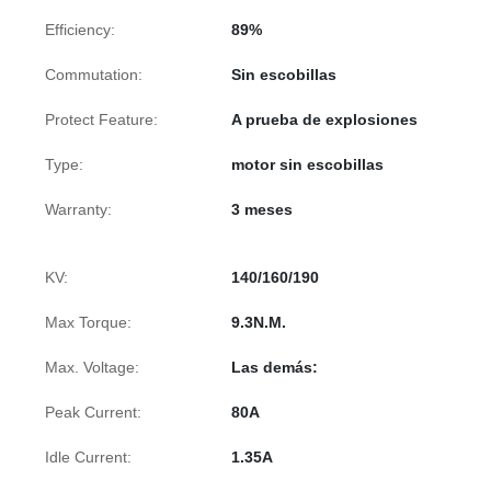
Efficiency:
89%
Commutation:
Sin escobillas
Protect Feature:
A prueba de explosiones
Type:
motor sin escobillas
Warranty:
3 meses
KV:
140/160/190
Max Torque:
9.3N.M.
Max. Voltage:
Las demás:
Peak Current:
80A
Idle Current:
1.35A