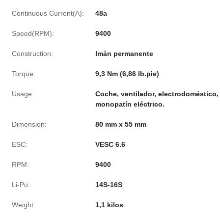
Continuous Current(A):
48a
Speed(RPM):
9400
Construction:
Imán permanente
Torque:
9,3 Nm (6,86 lb.pie)
Usage:
Coche, ventilador, electrodoméstico,
monopatín eléctrico.
Dimension:
80 mm x 55 mm
ESC:
VESC 6.6
RPM:
9400
Li-Po:
14S-16S
Weight:
1,1 kilos