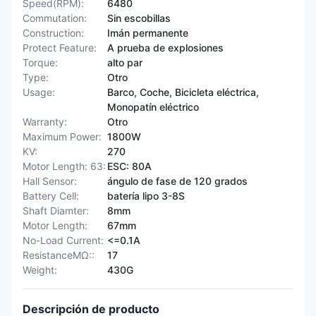
Speed(RPM):
6480
Commutation:
Sin escobillas
Construction:
Imán permanente
Protect Feature:
A prueba de explosiones
Torque:
alto par
Type:
Otro
Usage:
Barco, Coche, Bicicleta eléctrica,
Monopatín eléctrico
Warranty:
Otro
Maximum Power:
1800W
KV:
270
Motor Length: 63:
ESC: 80A
Hall Sensor:
ángulo de fase de 120 grados
Battery Cell:
batería lipo 3-8S
Shaft Diamter:
8mm
Motor Length:
67mm
No-Load Current:
<=0.1A
ResistanceMΩ::
17
Weight:
430G
Descripción de producto