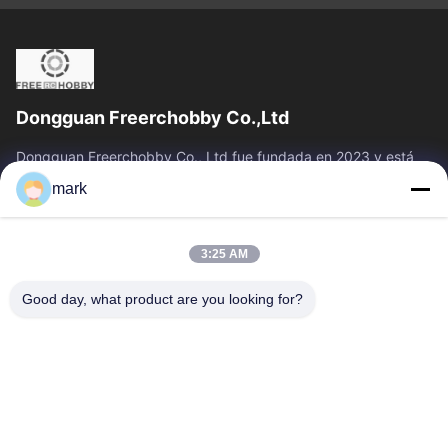
Dongguan Freerchobby Co.,Ltd
Dongguan Freerchobby Co., Ltd fue fundada en 2023 y está
ubicada en Dongguan, conocida como la fábrica del mundo.La
mark
moderna fábrica de Ltd. se...
Vínculos Rápidos
3:25 AM
Inicio
Productos
Sobre Nosotros
Visita A La Fábrica
Good day, what product are you looking for?
Control De Calidad
Contacto
Solicitar Una Cotización
Éntrenos En Contacto Con
86--18122817459