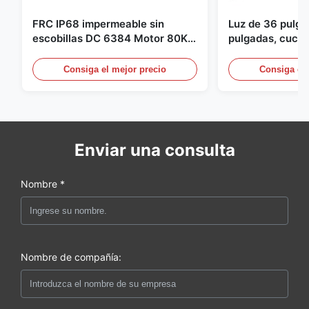
FRC IP68 impermeable sin
Luz de 36 pulg
escobillas DC 6384 Motor 80KV
pulgadas, cuchil
4KW 45kg empuje para botes de
para Dron Quad
surf propulsor submarino hidro
pulgadas para 
Consiga el mejor precio
Consiga el 
Enviar una consulta
Nombre *
Nombre de compañía: