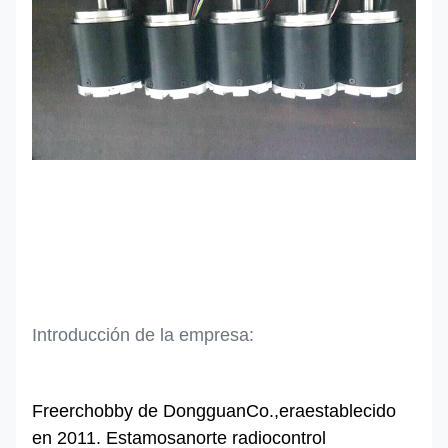
Introducción de la empresa:
Freerchobby de Dongguan
Co.,
era
establecido
en 2011. Estamos
a
norte
radiocontrol