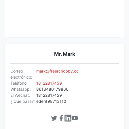
Mr. Mark
Correo
mark@freerchobby.cc
electrónico:
Teléfono:
18122817459
Whatsapp:
8613480179860
El Wechat:
18122817459
¿ Qué pasa?:
eden198713110