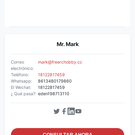
Mr. Mark
Correo
mark@freerchobby.cc
electrónico:
Teléfono:
18122817459
Whatsapp:
8613480179860
El Wechat:
18122817459
¿ Qué pasa?:
eden198713110
CONSULTAR AHORA