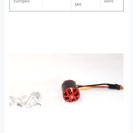
Europeo
años
MH
Diámetro del
Las células
2 a 4
4 mm
eje A
Li-Po
11 por 8,5
por 10 por
Duración del
Proyector
7 por 12
36 mm
motor B
por 6
pulgadas
Diámetro del
Duración
28 mm
27 mm
motor C
básica D
de una
longitud
Duración total
Sensor de
igual o
No es
E
pasillo
superior a
50 mm