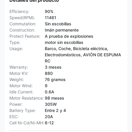
Detalles del producto
Efficiency:
90%
Speed(RPM):
11461
Commutation:
Sin escobillas
Construction:
Imán permanente
Protect Feature:
A prueba de explosiones
Type:
motor sin escobillas
Usage:
Barco, Coche, Bicicleta eléctrica,
Electrodomésticos, AVIÓN DE ESPUMA
RC
Warranty:
3 meses
Motor KV:
880
Weight:
76 gramos
Motor Wind:
9
Idle Current:
0.6A
Motor Resistance:
98 meses
Power:
305W
Battery Type:
Entre 2 y 4
ESC:
20A
Cell Ni-Cd/Ni-MH:
6-12