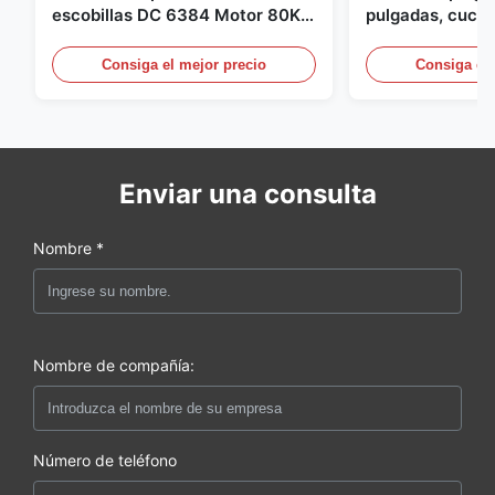
escobillas DC 6384 Motor 80KV
pulgadas, cuchil
4KW 45kg empuje para botes de
para Dron Quad
surf propulsor submarino hidro
pulgadas para 
Consiga el mejor precio
Consiga el 
Enviar una consulta
Nombre *
Nombre de compañía:
Número de teléfono