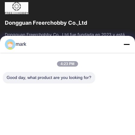
Dongguan Freerchobby Co.,Ltd
Dongguan Freerchobby Co., Ltd fue fundada en 2023 y está
ubicada en Dongguan, conocida como la fábrica del mundo.La
mark
moderna fábrica de Ltd. se...
Vínculos Rápidos
4:23 PM
Inicio
Productos
Sobre Nosotros
Visita A La Fábrica
Good day, what product are you looking for?
Control De Calidad
Contacto
Solicitar Una Cotización
Éntrenos En Contacto Con
86--18122817459
86--18122817459
mark@freerchobby.cc