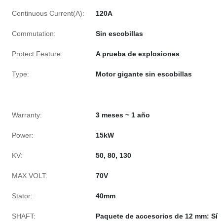
Continuous Current(A):
120A
Commutation:
Sin escobillas
Protect Feature:
A prueba de explosiones
Type:
Motor gigante sin escobillas
Warranty:
3 meses ~ 1 año
Power:
15kW
KV:
50, 80, 130
MAX VOLT:
70V
Stator:
40mm
SHAFT:
Paquete de accesorios de 12 mm: Sí