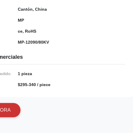
Cantón, China
MP
ce, RoHS
MP-12090/80KV
merciales
edido:
1 pieza
$295-340 / piece
O
R
A