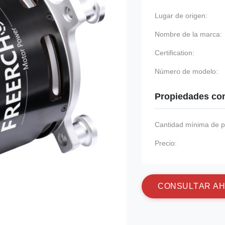
Lugar de origen:
Nombre de la marca:
Certification:
Número de modelo:
Propiedades co
Cantidad mínima de p
Precio:
C
O
N
S
U
L
T
A
R
A
H