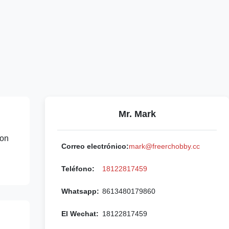
Mr. Mark
son
Correo electrónico:
mark@freerchobby.cc
Teléfono:
18122817459
Whatsapp:
8613480179860
El Wechat:
18122817459