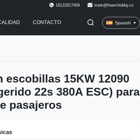
18122817459
mark@freerchobby.cc
CALIDAD
CONTACTO
Spanish
n escobillas 15KW 12090
erido 22s 380A ESC) para
e pasajeros
sicas