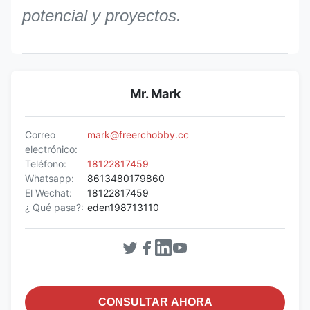
potencial y proyectos.
Mr. Mark
Correo
mark@freerchobby.cc
electrónico:
Teléfono:
18122817459
Whatsapp:
8613480179860
El Wechat:
18122817459
¿ Qué pasa?:
eden198713110
CONSULTAR AHORA