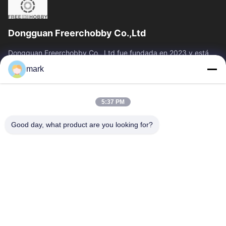
Dongguan Freerchobby Co.,Ltd
Dongguan Freerchobby Co., Ltd fue fundada en 2023 y está
ubicada en Dongguan, conocida como la fábrica del mundo.La
mark
moderna fábrica de Ltd. se...
Vínculos Rápidos
5:37 PM
Inicio
Productos
Sobre Nosotros
Visita A La Fábrica
Good day, what product are you looking for?
Control De Calidad
Contacto
Solicitar Una Cotización
Éntrenos En Contacto Con
86--18122817459
86--18122817459
mark@freerchobby.cc