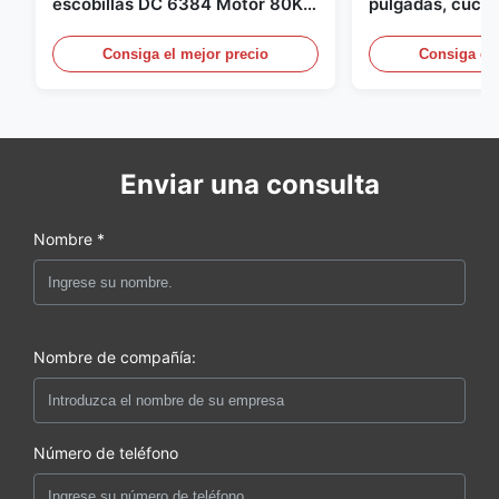
escobillas DC 6384 Motor 80KV
pulgadas, cuchil
4KW 45kg empuje para botes de
para Dron Quad
surf propulsor submarino hidro
pulgadas para 
Consiga el mejor precio
Consiga el 
Enviar una consulta
Nombre *
Nombre de compañía:
Número de teléfono