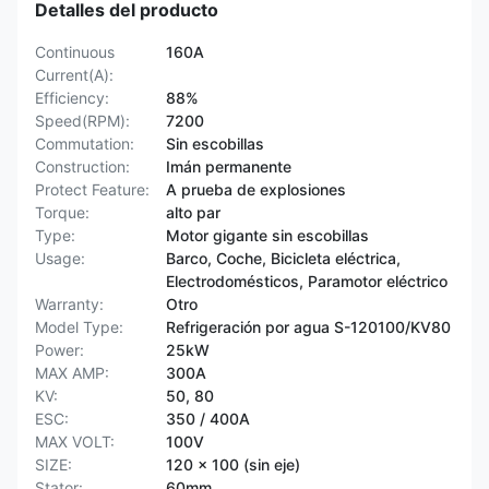
Detalles del producto
Continuous
160A
Current(A):
Efficiency:
88%
Speed(RPM):
7200
Commutation:
Sin escobillas
Construction:
Imán permanente
Protect Feature:
A prueba de explosiones
Torque:
alto par
Type:
Motor gigante sin escobillas
Usage:
Barco, Coche, Bicicleta eléctrica,
Electrodomésticos, Paramotor eléctrico
Warranty:
Otro
Model Type:
Refrigeración por agua S-120100/KV80
Power:
25kW
MAX AMP:
300A
KV:
50, 80
ESC:
350 / 400A
MAX VOLT:
100V
SIZE:
120 x 100 (sin eje)
Stator:
60mm