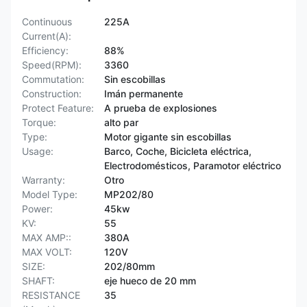
Continuous
225A
Current(A):
Efficiency:
88%
Speed(RPM):
3360
Commutation:
Sin escobillas
Construction:
Imán permanente
Protect Feature:
A prueba de explosiones
Torque:
alto par
Type:
Motor gigante sin escobillas
Usage:
Barco, Coche, Bicicleta eléctrica,
Electrodomésticos, Paramotor eléctrico
Warranty:
Otro
Model Type:
MP202/80
Power:
45kw
KV:
55
MAX AMP::
380A
MAX VOLT:
120V
SIZE:
202/80mm
SHAFT:
eje hueco de 20 mm
RESISTANCE
35