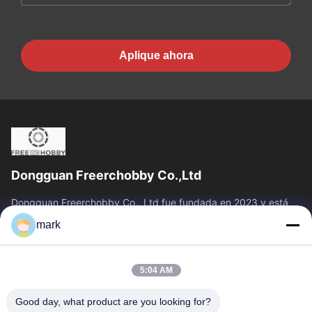
Aplique ahora
Dongguan Freerchobby Co.,Ltd
Dongguan Freerchobby Co., Ltd fue fundada en 2023 y está
ubicada en Dongguan, conocida como la fábrica del mundo.La
mark
moderna fábrica de Ltd. se...
Vínculos Rápidos
5:04 AM
Inicio
Productos
Sobre Nosotros
Visita A La Fábrica
Good day, what product are you looking for?