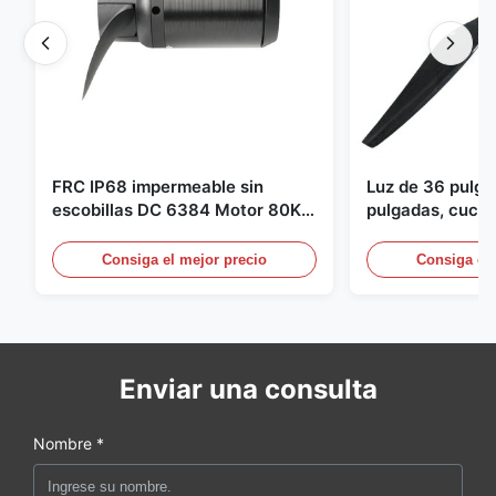
FRC IP68 impermeable sin
Luz de 36 pulg
escobillas DC 6384 Motor 80KV
pulgadas, cuchil
4KW 45kg empuje para botes de
para Dron Quad
surf propulsor submarino hidro
pulgadas para 
Consiga el mejor precio
Consiga el 
Enviar una consulta
Nombre *