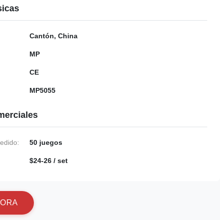
sicas
Cantón, China
MP
CE
MP5055
merciales
edido:
50 juegos
$24-26 / set
O
R
A