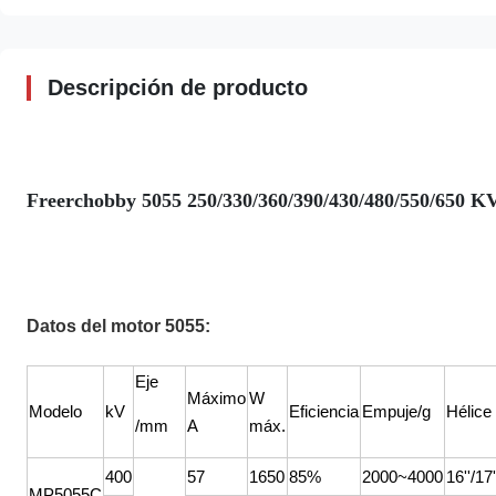
Descripción de producto
Freerchobby 5055 250/330/360/390/430/480/550/650 KV 
Datos del motor 5055:
Eje
Máximo
W
Modelo
kV
Eficiencia
Empuje/g
Hélice
/mm
A
máx.
400
57
1650
85%
2000~4000
16''/17'
MP5055C