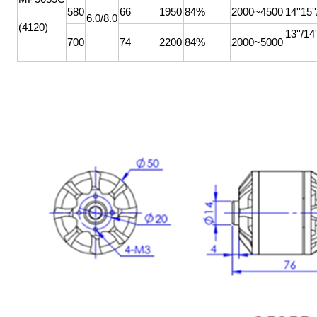
580
66
1950
84%
2000~4500
14''15''
6.0/8.0
(
4120
)
13''/14'
700
74
2200
84%
2000~5000