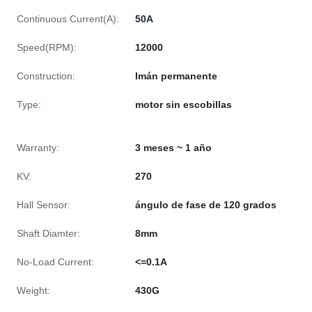
Continuous Current(A):
50A
Speed(RPM):
12000
Construction:
Imán permanente
Type:
motor sin escobillas
Warranty:
3 meses ~ 1 año
KV:
270
Hall Sensor:
ángulo de fase de 120 grados
Shaft Diamter:
8mm
No-Load Current:
<=0.1A
Weight:
430G