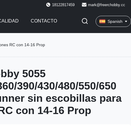
18122817459
mark@freerchobby.cc
CALIDAD
CONTACTO
Spanish
iones RC con 14-16 Prop
obby 5055
360/390/430/480/550/650
nner sin escobillas para
RC con 14-16 Prop