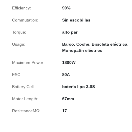
Efficiency:
90%
Commutation:
Sin escobillas
Torque:
alto par
Usage:
Barco, Coche, Bicicleta eléctrica,
Monopatín eléctrico
Maximum Power:
1800W
ESC:
80A
Battery Cell:
batería lipo 3-8S
Motor Length:
67mm
ResistanceMΩ::
17