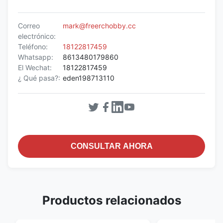
Correo
mark@freerchobby.cc
electrónico:
Teléfono:
18122817459
Whatsapp:
8613480179860
El Wechat:
18122817459
¿ Qué pasa?:
eden198713110
CONSULTAR AHORA
Productos relacionados