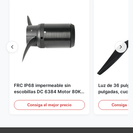
FRC IP68 impermeable sin
Luz de 36 pulg
escobillas DC 6384 Motor 80KV
pulgadas, cuchil
4KW 45kg empuje para botes de
para Dron Quad
surf propulsor submarino hidro
pulgadas para 
Consiga el mejor precio
Consiga el 