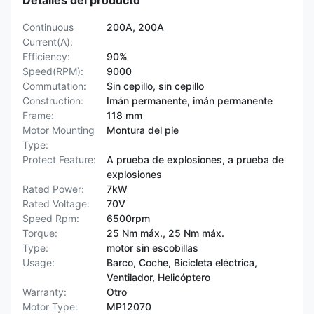
Detalles del producto
Continuous
200A, 200A
Current(A):
Efficiency:
90%
Speed(RPM):
9000
Commutation:
Sin cepillo, sin cepillo
Construction:
Imán permanente, imán permanente
Frame:
118 mm
Motor Mounting
Montura del pie
Type:
Protect Feature:
A prueba de explosiones, a prueba de
explosiones
Rated Power:
7kW
Rated Voltage:
70V
Speed Rpm:
6500rpm
Torque:
25 Nm máx., 25 Nm máx.
Type:
motor sin escobillas
Usage:
Barco, Coche, Bicicleta eléctrica,
Ventilador, Helicóptero
Warranty:
Otro
Motor Type:
MP12070