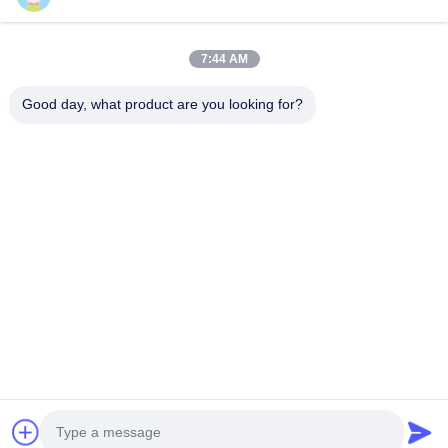
moderna fábrica de Ltd. se...
Vínculos Rápidos
7:44 AM
Inicio
Productos
Sobre Nosotros
Visita A La Fábrica
Good day, what product are you looking for?
Control De Calidad
Contacto
Solicitar Una Cotización
Éntrenos En Contacto Con
86--18122817459
86--18122817459
mark@freerchobby.cc
Derecho de autor © 2026-2026 Dongguan Freerchobby Co.,Ltd. . Todos
los derechos reservados.