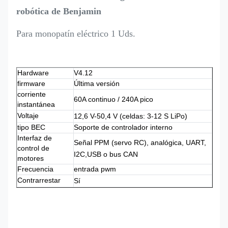
robótica de Benjamin
Para monopatín eléctrico 1 Uds.
Hardware
V4.12
firmware
Última versión
corriente
60A continuo / 240A pico
instantánea
Voltaje
12,6 V-50,4 V (celdas: 3-12 S LiPo)
tipo BEC
Soporte de controlador interno
Interfaz de
Señal PPM (servo RC), analógica, UART,
control de
I2C,
USB o bus CAN
motores
Frecuencia
entrada pwm
Contrarrestar
Sí