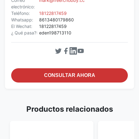
Correo
mark@freerchobby.cc
electrónico:
Teléfono:
18122817459
Whatsapp:
8613480179860
El Wechat:
18122817459
¿ Qué pasa?:
eden198713110
CONSULTAR AHORA
Productos relacionados