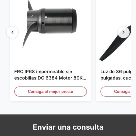
FRC IP68 impermeable sin
Luz de 36 pulg
escobillas DC 6384 Motor 80KV
pulgadas, cuchil
4KW 45kg empuje para botes de
para Dron Quad
surf propulsor submarino hidro
pulgadas para 
Consiga el mejor precio
Consiga el 
Enviar una consulta