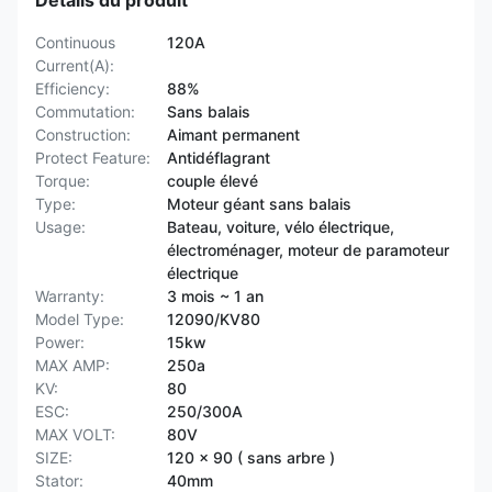
Détails du produit
Continuous
120A
Current(A):
Efficiency:
88%
Commutation:
Sans balais
Construction:
Aimant permanent
Protect Feature:
Antidéflagrant
Torque:
couple élevé
Type:
Moteur géant sans balais
Usage:
Bateau, voiture, vélo électrique,
électroménager, moteur de paramoteur
électrique
Warranty:
3 mois ~ 1 an
Model Type:
12090/KV80
Power:
15kw
MAX AMP:
250a
KV:
80
ESC:
250/300A
MAX VOLT:
80V
SIZE:
120 x 90 ( sans arbre )
Stator:
40mm