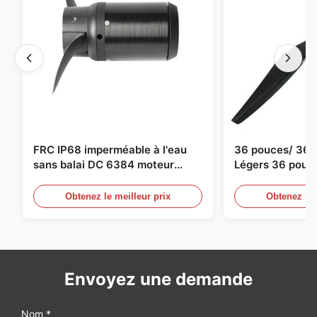
FRC IP68 imperméable à l'eau
36 pouces/ 36*
sans balai DC 6384 moteur
Légers 36 pouc
80KV 4KW 45kg Poussée pour
Drone Propulseu
bateau de surf Propulseur sous-
moteur de dron
Obtenez le meilleur prix
Obtenez le 
marin
Envoyez une demande
Nom *