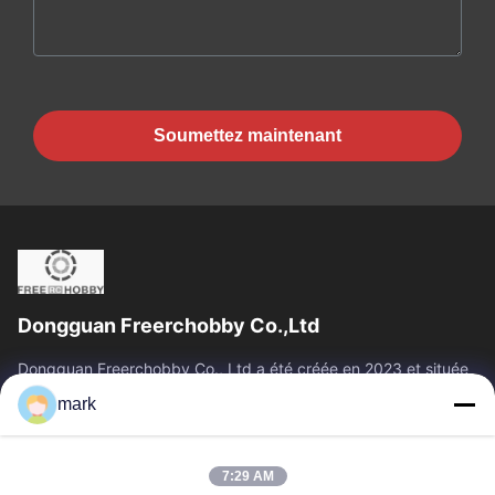
Soumettez maintenant
Dongguan Freerchobby Co.,Ltd
Dongguan Freerchobby Co., Ltd a été créée en 2023 et située
à Dongguan, connue comme l'usine mondiale. À l'heure
mark
actuelle, l'usine moderne de...
Liens Rapides
7:29 AM
Aperçu
Produits