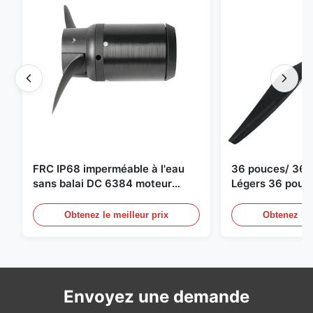
FRC IP68 imperméable à l'eau
36 pouces/ 36*
sans balai DC 6384 moteur
Légers 36 pouc
80KV 4KW 45kg Poussée pour
Drone Propulseu
bateau de surf Propulseur sous-
moteur de dron
Obtenez le meilleur prix
Obtenez le 
marin
Envoyez une demande