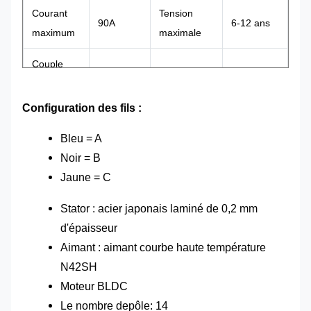
Courant
Tension
90A
6-12 ans
maximum
maximale
Couple
8Nm
Résistance
0,05Ohm
maximum
Configuration des fils :
ÉCHAP
3-12S50A
Poids
0,9 kg
Bleu = A
Capteur à
Arbre
8/10mm
Oui
Noir = B
effet Hall
Jaune = C
Stator : acier japonais laminé de 0,2 mm
d'épaisseur
Aimant : aimant courbe haute température
N42SH
Moteur BLDC
Le nombre de
pôle
: 14