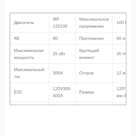
MP
Максимальное
Двигатель
100 В
120100
напряжение
КВ
80
Притяжение
60 кг
Максимальная
Крутящий
25 кВт
35 Нм
мощность
момент
Максимальный
300А
Остров
12 мм
ток
120V300-
120*100
ESC
Размер
400A
мм без
Нет нагрузки
(15v) 7A
Вес
30,9 кг
Сопротивление
160 Мом
Датчик залы
Да, да.