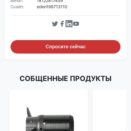
Вичат:
18122817459
Скайп:
eden198713110
Спросите сейчас
СОБЩЕННЫЕ ПРОДУКТЫ