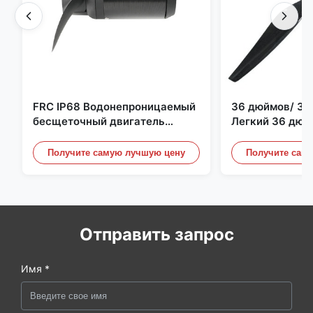
FRC IP68 Водонепроницаемый
36 дюймов/ 36
бесщеточный двигатель
Легкий 36 дюй
постоянного тока 6384 80 кВ
квадрокоптер 
4 кВт 45 кг Упор для лодки для
Пропеллерные 
Получите самую лучшую цену
Получите сам
серфинга Подводное
Дронного двиг
подруливающее устройство |
Гидро | Эфоил
Отправить запрос
Имя *