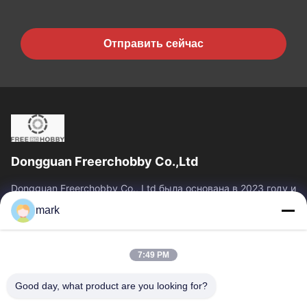
Отправить сейчас
Dongguan Freerchobby Co.,Ltd
Dongguan Freerchobby Co., Ltd была основана в 2023 году и
расположена в Донгуане, известном как фабрика
mark
мира.Современный завод ООО занимает площадь...
Быстрые Связи
7:49 PM
Главная Страница
Продукция
О Компании
Наша Фабрика
Good day, what product are you looking for?
Контроль Качества
Контактные Данные