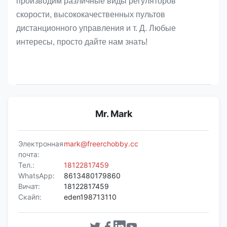
производим различные виды регуляторов
скорости, высококачественных пультов
дистанционного управления и т. Д. Любые
интересы, просто дайте нам знать!
Mr. Mark
Электронная
mark@freerchobby.cc
почта:
Тел.:
18122817459
WhatsApp:
8613480179860
Вичат:
18122817459
Скайп:
eden198713110