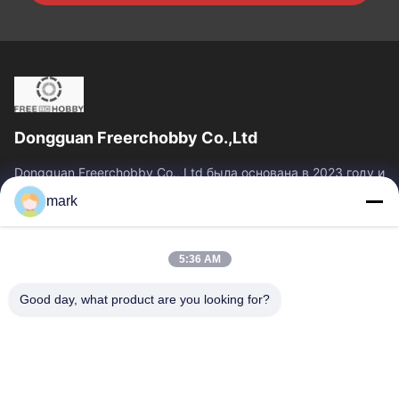
Dongguan Freerchobby Co.,Ltd
Dongguan Freerchobby Co., Ltd была основана в 2023 году и
расположена в Донгуане, известном как фабрика
mark
мира.Современный завод ООО занимает площадь...
Быстрые Связи
5:36 AM
Главная Страница
Продукция
О Компании
Наша Фабрика
Good day, what product are you looking for?
Контроль Качества
Контактные Данные
Отправить Запрос
Свяжитесь Мы