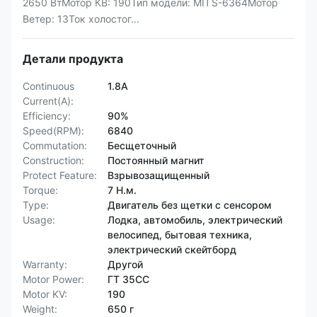
2650 ВтМотор КВ: 190Тип модели: МП S-6364Мотор
Ветер: 13Ток холостог...
Детали продукта
Continuous
1.8A
Current(A):
Efficiency:
90%
Speed(RPM):
6840
Commutation:
Бесщеточный
Construction:
Постоянный магнит
Protect Feature:
Взрывозащищенный
Torque:
7 Н.м.
Type:
Двигатель без щетки с сенсором
Usage:
Лодка, автомобиль, электрический
велосипед, бытовая техника,
электрический скейтборд
Warranty:
Другой
Motor Power:
ГТ 35CC
Motor KV:
190
Weight:
650 г