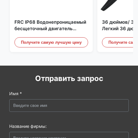
FRC IP68 Водонепроницаемый
36 дюймов/ 36
бесщеточный двигатель
Легкий 36 дюй
постоянного тока 6384 80 кВ
квадрокоптер 
4 кВт 45 кг Упор для лодки для
Пропеллерные 
Получите самую лучшую цену
Получите сам
серфинга Подводное
Дронного двиг
подруливающее устройство |
Гидро | Эфоил
Отправить запрос
Имя *
Название фирмы: