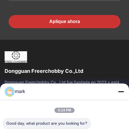
Aplique ahora
Dongguan Freerchobby Co.,Ltd
Dongguan Freerchobby Co., Ltd fue fundada en 2023 y está
ubicada en Dongguan, conocida como la fábrica del mundo.La
mark
moderna fábrica de Ltd. se...
Vínculos Rápidos
5:14 PM
Inicio
Productos
Sobre Nosotros
Visita A La Fábrica
Good day, what product are you looking for?