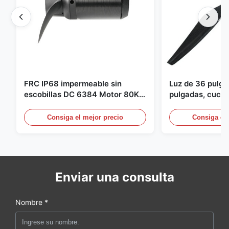
FRC IP68 impermeable sin
Luz de 36 pulg
escobillas DC 6384 Motor 80KV
pulgadas, cuchil
4KW 45kg empuje para botes de
para Dron Quad
surf propulsor submarino hidro
pulgadas para 
Consiga el mejor precio
Consiga el 
Enviar una consulta
Nombre *