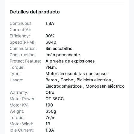
Detalles del producto
Continuous
1.8A
Current(A):
Efficiency:
90%
Speed(RPM):
6840
Commutation:
Sin escobillas
Construction:
Imán permanente
Protect Feature:
A prueba de explosiones
Torque:
7N.m.
Type:
Motor sin escobillas con sensor
Usage:
Barco , Coche , Bicicleta eléctrica ,
Electrodomésticos , Monopatín eléctrico
Warranty:
Otro
Motor Power:
GT 35CC
Motor KV:
190
Weight:
650g
Torque:
7n/m
Motor Wind:
13
Idle Current:
1.8A