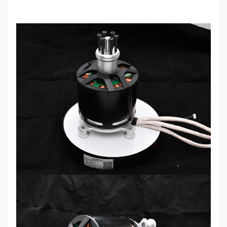
120*120
Крутящий
Размер
мм ((без
30 Нм
момент
вала)
Максимальная
56 кг
Поляки
14
тяга
Вес
30,9 кг
Остров
12 мм