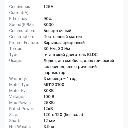
Continuous
125А
Current(A):
Efficiency:
90%
Speed(RPM):
8000
Commutation:
Бесщеточный
Construction:
Постоянный магнит
Protect Feature:
Взрывозащищенный
Torque:
30 Нм, 30 Нм
Type:
гигантский двигатель BLDC
Usage:
Лодка, автомобиль, электрический
велосипед, электрический
парамотор
Warranty:
3 месяца ~ 1 год
Motor Type:
МП120100
Motor Kv:
80КВ
Voltage:
100 В
Max Power:
25КВт
Rated Power:
12кВт
Size:
120 х 120 (без вала)
Shaft:
12 мм
Net Weight:
3,9 кг