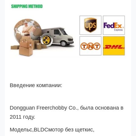
Введение компании:
Dongguan Freerchobby Co., была основана в
2011 году.
Модель
с
,
BLDC
мотор без щетки
с
,