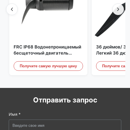
FRC IP68 Водонепроницаемый
36 дюймов/ 36
бесщеточный двигатель
Легкий 36 дюй
постоянного тока 6384 80 кВ
квадрокоптер 
4 кВт 45 кг Упор для лодки для
Пропеллерные 
Получите самую лучшую цену
Получите сам
серфинга Подводное
Дронного двиг
подруливающее устройство |
Гидро | Эфоил
Отправить запрос
Имя *