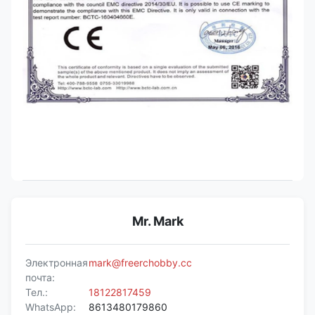
Mr. Mark
Электронная
mark@freerchobby.cc
почта:
Тел.:
18122817459
WhatsApp:
8613480179860