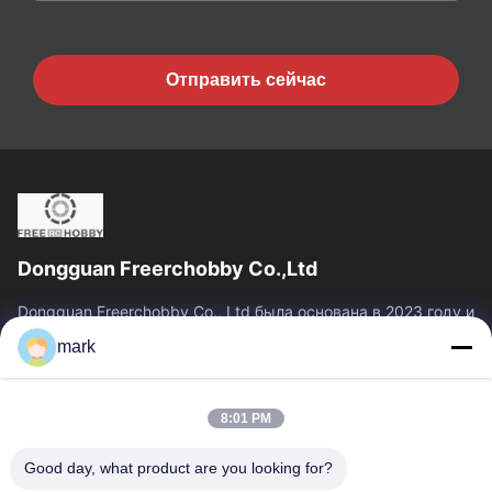
Отправить сейчас
Dongguan Freerchobby Co.,Ltd
Dongguan Freerchobby Co., Ltd была основана в 2023 году и
расположена в Донгуане, известном как фабрика
mark
мира.Современный завод ООО занимает площадь...
Быстрые Связи
8:01 PM
Главная Страница
Продукция
О Компании
Наша Фабрика
Good day, what product are you looking for?