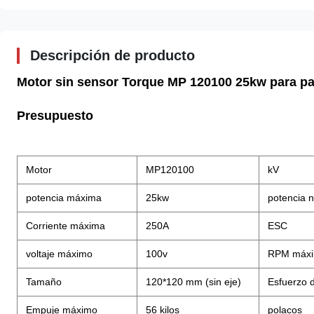
Descripción de producto
Motor sin sensor Torque MP 120100 25kw para p
Presupuesto
Motor
MP120100
kV
potencia máxima
25kw
potencia 
Corriente máxima
250A
ESC
voltaje máximo
100v
RPM máx
Tamaño
120*120 mm (sin eje)
Esfuerzo d
Empuje máximo
56 kilos
polacos