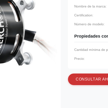
Nombre de la marca:
Certification:
Número de modelo:
Propiedades co
Cantidad mínima de p
Precio:
C
O
N
S
U
L
T
A
R
A
H