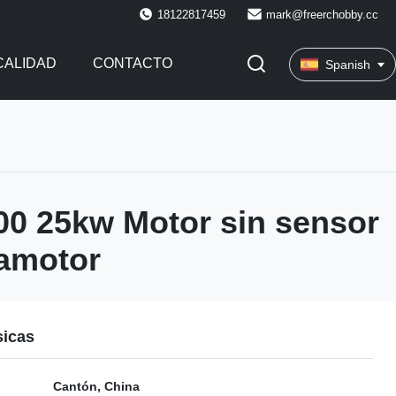
18122817459
mark@freerchobby.cc
CALIDAD
CONTACTO
Spanish
0 25kw Motor sin sensor
amotor
sicas
Cantón, China