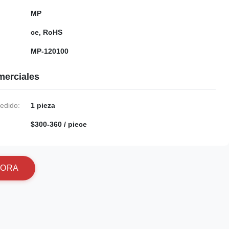
MP
ce, RoHS
MP-120100
merciales
edido:
1 pieza
$300-360 / piece
O
R
A