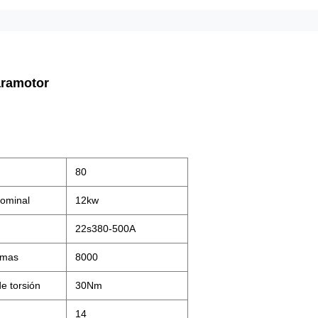
aramotor
80
nominal
12kw
22s380-500A
imas
8000
e torsión
30Nm
14