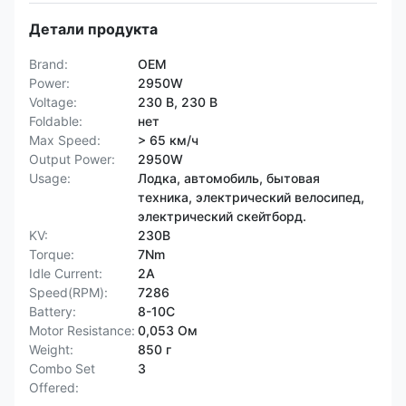
Детали продукта
Brand:
OEM
Power:
2950W
Voltage:
230 В, 230 В
Foldable:
нет
Max Speed:
> 65 км/ч
Output Power:
2950W
Usage:
Лодка, автомобиль, бытовая
техника, электрический велосипед,
электрический скейтборд.
KV:
230В
Torque:
7Nm
Idle Current:
2А
Speed(RPM):
7286
Battery:
8-10С
Motor Resistance:
0,053 Ом
Weight:
850 г
Combo Set
3
Offered: