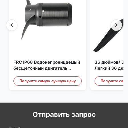
FRC IP68 Водонепроницаемый
36 дюймов/ 36
бесщеточный двигатель
Легкий 36 дюй
постоянного тока 6384 80 кВ
квадрокоптер 
4 кВт 45 кг Упор для лодки для
Пропеллерные 
Получите самую лучшую цену
Получите сам
серфинга Подводное
Дронного двиг
подруливающее устройство |
Гидро | Эфоил
Отправить запрос