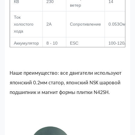
КВ
230
14
ветер
Ток
холостого
2А
Сопротивление
0.053Омм
хода
Аккумулятор
8 - 10
ESC
100-120А
Крутящий
7 Нм
Диаметр
630,4 мм
момент
Наше преимущество: все двигатели используют
Длина
64 мм
Остров
8/10 мм
японский 0.2мм статор, японский NSK шаровой
может
Вес
850 г
Датчик залы
подшипник и магнит формы плитки N42SH.
быть