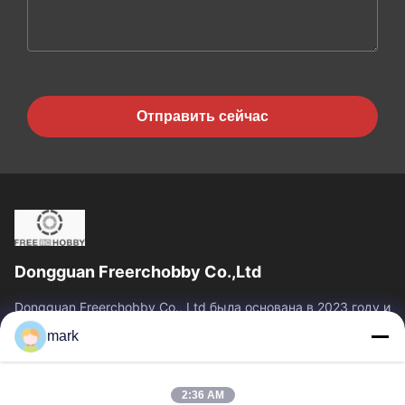
Отправить сейчас
Dongguan Freerchobby Co.,Ltd
Dongguan Freerchobby Co., Ltd была основана в 2023 году и
расположена в Донгуане, известном как фабрика
mark
мира.Современный завод ООО занимает площадь...
Быстрые Связи
2:36 AM
Главная Страница
Продукция