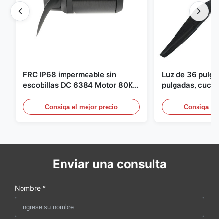
FRC IP68 impermeable sin
Luz de 36 pulg
escobillas DC 6384 Motor 80KV
pulgadas, cuchil
4KW 45kg empuje para botes de
para Dron Quad
surf propulsor submarino hidro
pulgadas para 
Consiga el mejor precio
Consiga el 
Enviar una consulta
Nombre *