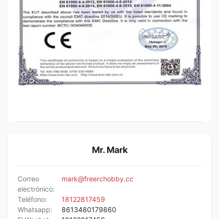
Mr. Mark
Correo
mark@freerchobby.cc
electrónico:
Teléfono:
18122817459
Whatsapp:
8613480179860