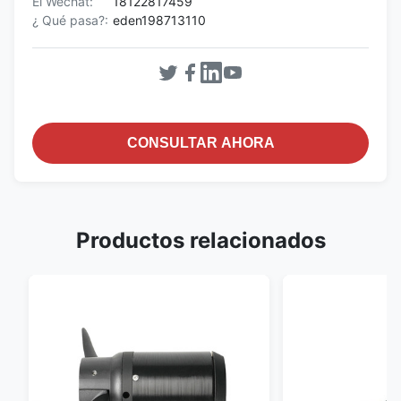
El Wechat:
18122817459
¿ Qué pasa?:
eden198713110
CONSULTAR AHORA
Productos relacionados