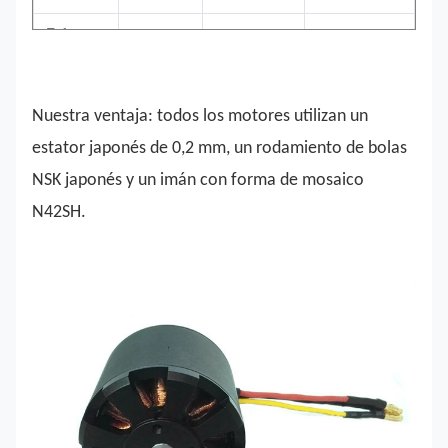
Esfuerzo
de
7Nm
Diámetro
63,4 mm
torsión
Nuestra ventaja: todos los motores utilizan un
Longitud
64mm
Eje
8/10mm
estator japonés de 0,2 mm, un rodamiento de bolas
sensor de
puede
Peso
850g
NSK japonés y un imán con forma de mosaico
pasillo
proporcionar
N42SH.