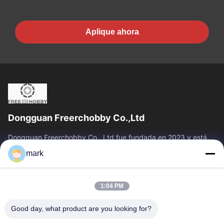
Aplique ahora
Dongguan Freerchobby Co.,Ltd
Dongguan Freerchobby Co., Ltd fue fundada en 2023 y está
ubicada en Dongguan, conocida como la fábrica del mundo.La
mark
moderna fábrica de Ltd. se...
Vínculos Rápidos
1:04 PM
Inicio
Productos
Sobre Nosotros
Visita A La Fábrica
Good day, what product are you looking for?
Control De Calidad
Contacto