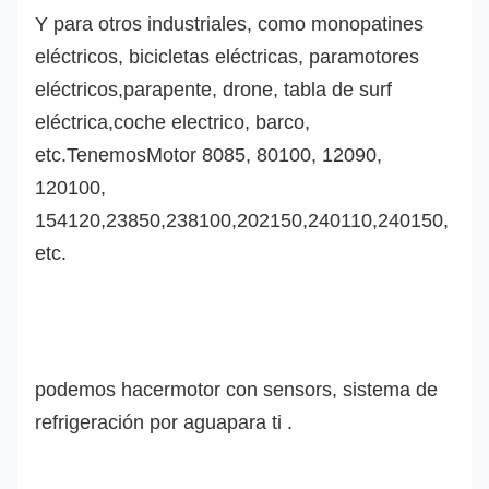
Y para otros industriales, como monopatines
eléctricos, bicicletas eléctricas, paramotores
eléctricos,
parapente, drone,
tabla de surf
eléctrica,
coche electrico
, barco,
etc.
Tenemos
Motor 8085, 80100, 12090,
120100,
154120,23850,238100,202150,240110,240150,
etc.
podemos hacer
motor con sensor
s
, sistema de
refrigeración por agua
para ti .