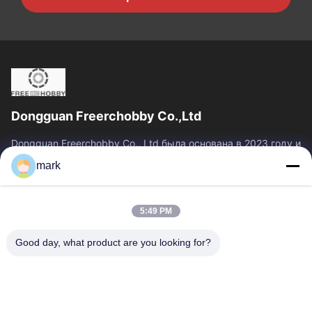
Dongguan Freerchobby Co.,Ltd
Dongguan Freerchobby Co., Ltd была основана в 2023 году и
расположена в Донгуане, известном как фабрика
mark
мира.Современный завод ООО занимает площадь...
Быстрые Связи
5:49 PM
Главная Страница
Продукция
О Компании
Наша Фабрика
Good day, what product are you looking for?
Контроль Качества
Контактные Данные
Отправить Запрос
Свяжитесь Мы