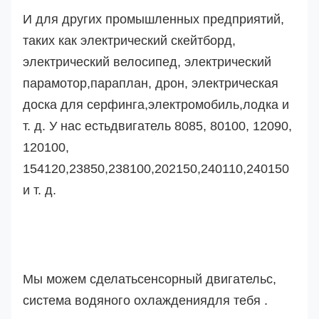
И для других промышленных предприятий,
таких как электрический скейтборд,
электрический велосипед, электрический
парамотор,
параплан, дрон,
электрическая
доска для серфинга,
электромобиль
,лодка и
т. д. У нас есть
двигатель 8085, 80100, 12090,
120100,
154120,23850,238100,202150,240110,240150
и т. д.
Мы можем сделать
сенсорный двигатель
с
,
система водяного охлаждения
для тебя .