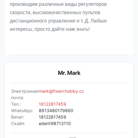
производим различные виды регуляторов
скорости, высококачественных пультов
дистанционного управления и т. Д. Любые
интересы, просто дайте нам знать!
Mr. Mark
Электронная
mark@freerchobby.cc
почта:
Тел.:
18122817459
WhatsApp:
8613480179860
Вичат:
18122817459
Скайп:
eden198713110