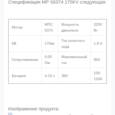
Спецификация MP S6374 170KV следующая:
МПС
Мощность
3250
Мотор
6374
двигателя
Вт
Ток холостого
КВ
170кв
1,9 А
хода
0,05
Максимальный
Сопротивление
95А
Ом
ток
100-
Батарея
4-10 с
ЭКУ
120А
Крутящий
63,4
8 Нм
Диаметр
момент
мм
8/10
Длина
77 мм
Вал
Изображение продукта:
мм