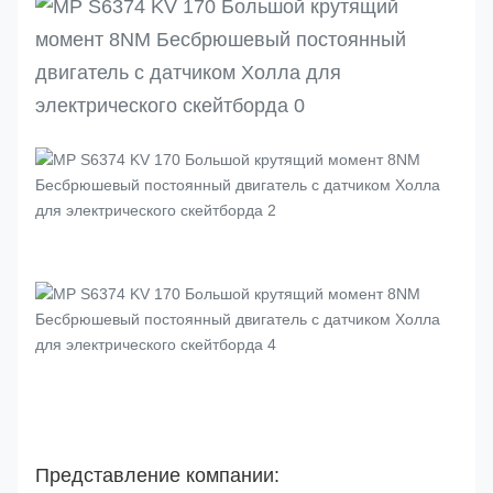
0,86
Масса
Датчик Холла
да
кг
Представление компании: