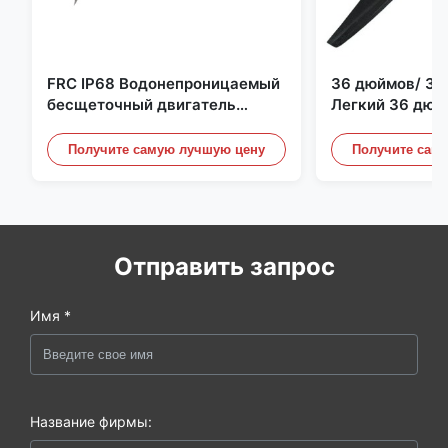
FRC IP68 Водонепроницаемый
36 дюймов/ 36
бесщеточный двигатель
Легкий 36 дюй
постоянного тока 6384 80 кВ
квадрокоптер 
4 кВт 45 кг Упор для лодки для
Пропеллерные 
Получите самую лучшую цену
Получите сам
серфинга Подводное
Дронного двиг
подруливающее устройство |
Гидро | Эфоил
Отправить запрос
Имя *
Название фирмы: