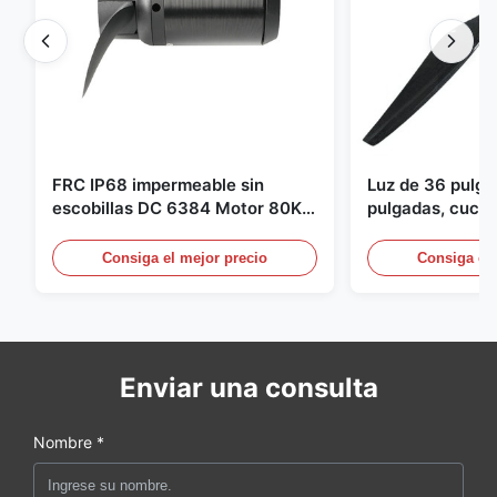
FRC IP68 impermeable sin
Luz de 36 pulg
escobillas DC 6384 Motor 80KV
pulgadas, cuchil
4KW 45kg empuje para botes de
para Dron Quad
surf propulsor submarino hidro
pulgadas para 
Consiga el mejor precio
Consiga el 
Enviar una consulta
Nombre *