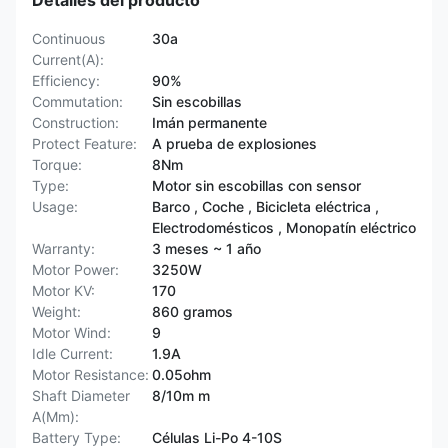
Detalles del producto
Continuous
30a
Current(A):
Efficiency:
90%
Commutation:
Sin escobillas
Construction:
Imán permanente
Protect Feature:
A prueba de explosiones
Torque:
8Nm
Type:
Motor sin escobillas con sensor
Usage:
Barco , Coche , Bicicleta eléctrica ,
Electrodomésticos , Monopatín eléctrico
Warranty:
3 meses ~ 1 año
Motor Power:
3250W
Motor KV:
170
Weight:
860 gramos
Motor Wind:
9
Idle Current:
1.9A
Motor Resistance:
0.05ohm
Shaft Diameter
8/10m m
A(Mm):
Battery Type:
Células Li-Po 4-10S