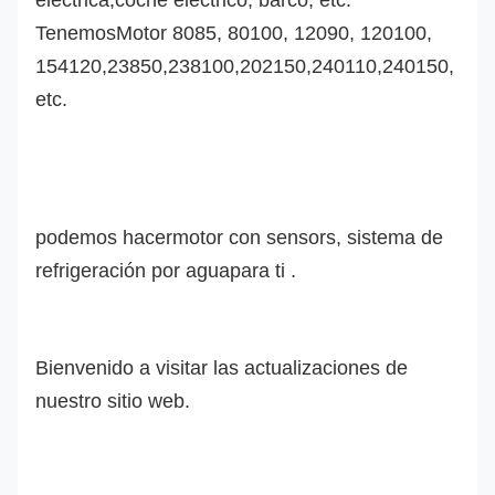
eléctrica,
coche electrico
, barco, etc.
Tenemos
Motor 8085, 80100, 12090, 120100,
154120,23850,238100,202150,240110,240150,
etc.
podemos hacer
motor con sensor
s
, sistema de
refrigeración por agua
para ti .
Bienvenido a visitar las actualizaciones de
nuestro sitio web.