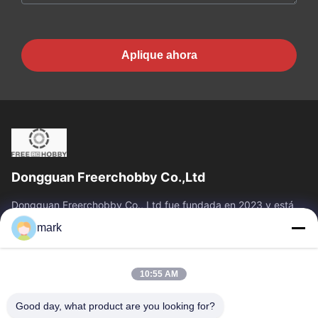
Aplique ahora
Dongguan Freerchobby Co.,Ltd
Dongguan Freerchobby Co., Ltd fue fundada en 2023 y está
ubicada en Dongguan, conocida como la fábrica del mundo.La
mark
moderna fábrica de Ltd. se...
Vínculos Rápidos
10:55 AM
Inicio
Productos
Sobre Nosotros
Visita A La Fábrica
Good day, what product are you looking for?