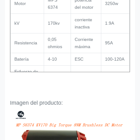
MPS
potencia
Motor
3250w
6374
del motor
corriente
kV
170kv
1.9A
inactiva
0,05
Corriente
Resistencia
95A
ohmios
máxima
Batería
4-10
ESC
100-120A
Esfuerzo de
8Nm
Diámetro
63,4 mm
torsión
Longitud
77mm
Eje
8/10mm
Imagen del producto:
sensor de
Peso
0,86 kg
Sí
pasillo