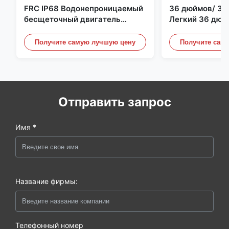
FRC IP68 Водонепроницаемый
36 дюймов/ 36
бесщеточный двигатель
Легкий 36 дюй
постоянного тока 6384 80 кВ
квадрокоптер 
4 кВт 45 кг Упор для лодки для
Пропеллерные 
Получите самую лучшую цену
Получите сам
серфинга Подводное
Дронного двиг
подруливающее устройство |
Гидро | Эфоил
Отправить запрос
Имя *
Название фирмы:
Телефонный номер