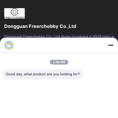
Dongguan Freerchobby Co.,Ltd
Dongguan Freerchobby Co., Ltd была основана в 2023 году и
расположена в Донгуане, известном как фабрика
mark
мира.Современный завод ООО занимает площадь...
Быстрые Связи
1:46 PM
Главная Страница
Продукция
О Компании
Наша Фабрика
Good day, what product are you looking for?
Контроль Качества
Контактные Данные
Отправить Запрос
Свяжитесь Мы
86--18122817459
86--18122817459