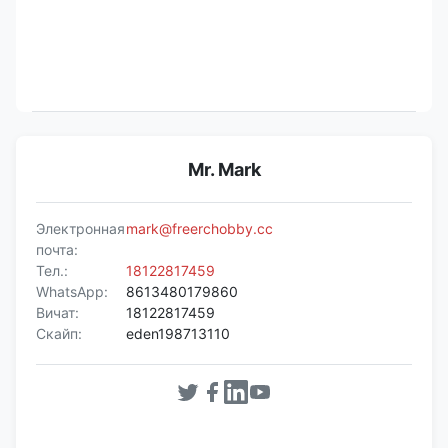
Mr. Mark
Электронная
mark@freerchobby.cc
почта:
Тел.:
18122817459
WhatsApp:
8613480179860
Вичат:
18122817459
Скайп:
eden198713110