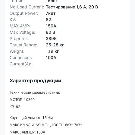
Torque:
15nm
No-Load Current:
Тестирование 1,6 А, 20 В
Output Power:
7кВт
KV:
82
MAX AMP:
150А
Max Voltage:
80 В
Propeller:
3895
Thrust Range:
25-28 кг
Weight:
1,19 кг
Continuous
100А
Current(A)::
Характер продукции
Технические характеристики:
МОТОР: 10860
КВ: 82
Крутящий момент: 15 Нм
МАКСИМАЛЬНАЯ МОЩНОСТЬ: 6кВт-7кВт
МАКС. АМПЕР: 150А