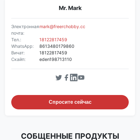
Mr. Mark
Электронная
mark@freerchobby.cc
почта:
Тел.:
18122817459
WhatsApp:
8613480179860
Вичат:
18122817459
Скайп:
eden198713110
Спросите сейчас
СОБЩЕННЫЕ ПРОДУКТЫ