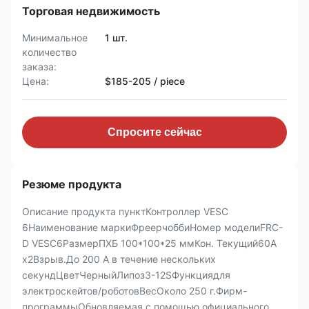
Торговая недвижимость
Минимальное
1 шт.
количество
заказа:
Цена:
$185-205 / piece
Спросите сейчас
Резюме продукта
Описание продукта пунктКонтроллер VESC
6Наименование маркиФреерчоббиНомер моделиFRC-
D VESC6РазмерПХБ 100*100*25 ммКон. Текущий60А
х2Взрыв.До 200 А в течение нескольких
секундЦветЧерныйЛипоз3-12SФункциядля
электроскейтов/роботовВесОколо 250 г.Фирм-
программыОбновляемая с помощью официального