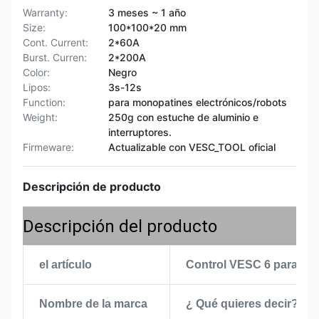
Warranty:
3 meses ~ 1 año
Size:
100*100*20 mm
Cont. Current:
2*60A
Burst. Curren:
2*200A
Color:
Negro
Lipos:
3s-12s
Function:
para monopatines electrónicos/robots
Weight:
250g con estuche de aluminio e
interruptores.
Firmeware:
Actualizable con VESC_TOOL oficial
Descripción de producto
Descripción del producto
el artículo
Control VESC 6 para el 
Nombre de la marca
¿ Qué quieres decir?