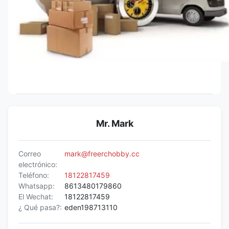
Mr. Mark
Correo
mark@freerchobby.cc
electrónico:
Teléfono:
18122817459
Whatsapp:
8613480179860
El Wechat:
18122817459
¿ Qué pasa?:
eden198713110