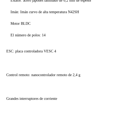
Estator: acero japonés laminado de 0,2 mm de espesor
Imán: Imán curvo de alta temperatura N42SH
Motor BLDC
El número de polos: 14
ESC: placa controladora VESC 4
Control remoto: nanocontrolador remoto de 2,4 g
Grandes interruptores de corriente