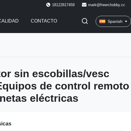
18122817459
mark@freerchobby.cc
CALIDAD
CONTACTO
Spanish
or sin escobillas/vesc
Equipos de control remoto
netas eléctricas
sicas