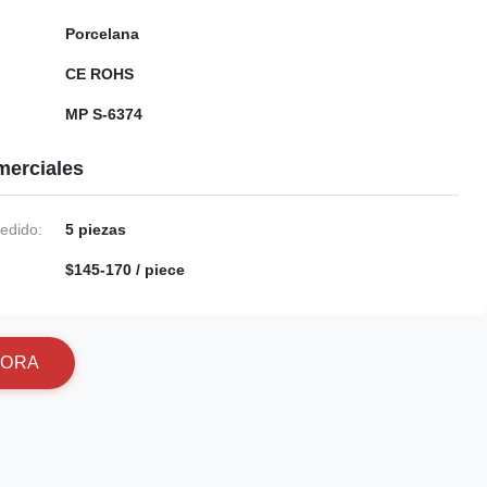
Porcelana
CE ROHS
MP S-6374
merciales
edido:
5 piezas
$145-170 / piece
O
R
A