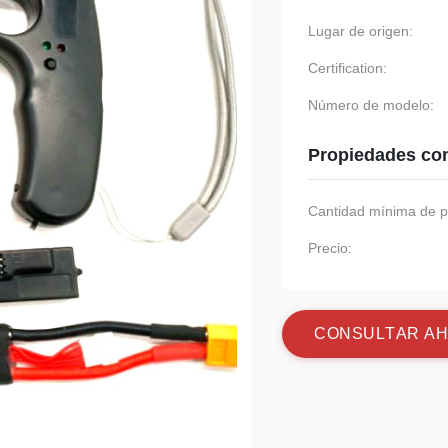
Lugar de origen:
Certification:
Número de modelo:
Propiedades co
Cantidad mínima de p
Precio:
C
O
N
S
U
L
T
A
R
A
H