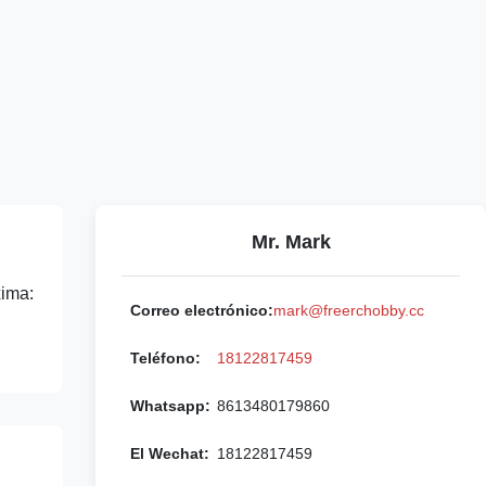
Mr. Mark
xima:
Correo electrónico:
mark@freerchobby.cc
Teléfono:
18122817459
Whatsapp:
8613480179860
El Wechat:
18122817459