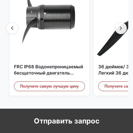
FRC IP68 Водонепроницаемый
36 дюймов/ 36
бесщеточный двигатель
Легкий 36 дюй
постоянного тока 6384 80 кВ
квадрокоптер 
4 кВт 45 кг Упор для лодки для
Пропеллерные 
Получите самую лучшую цену
Получите сам
серфинга Подводное
Дронного двиг
подруливающее устройство |
Гидро | Эфоил
Отправить запрос