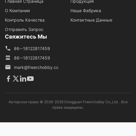
Главная Страница
Продукция
О Компании
Наша Фабрика
Контроль Качества
Контактные Данные
Отправить Запрос
Свяжитесь Мы
86--18122817459
86--18122817459
mark@freerchobby.cc
Авторское право © 2026-2026 Dongguan Freerchobby Co.,Ltd. . Все
права защищены.